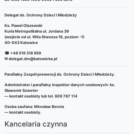
Delegat ds. Ochrony Dzieci i Młodzieży
Ks. Paweł Olszewski
Kuria Metropolitalna ul. Jordana 39
(wejście od ul. Wita Stwosza 16, poziom -1)
40-043 Katowice
☎ +48 519 318 959
✉ delegat.dm@katowicka.pl
Parafialny Zespół prewencji ds. Ochrony Dzieci i Młodzieży.
Administrator i parafialny inspektor danych osobowych: ks.
Sławomir Szweter
— kontakt osobisty lub tel. 609 787 114
Osoba zaufana: Mirosław Boruta
— kontakt osobisty.
Kancelaria czynna