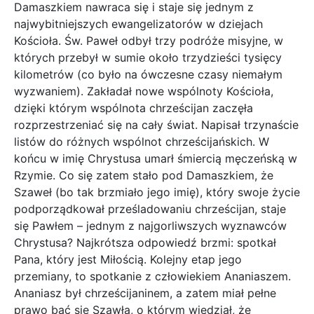
Damaszkiem nawraca się i staje się jednym z
najwybitniejszych ewangelizatorów w dziejach
Kościoła. Św. Paweł odbył trzy podróże misyjne, w
których przebył w sumie około trzydzieści tysięcy
kilometrów (co było na ówczesne czasy niemałym
wyzwaniem). Zakładał nowe wspólnoty Kościoła,
dzięki którym wspólnota chrześcijan zaczęła
rozprzestrzeniać się na cały świat. Napisał trzynaście
listów do różnych wspólnot chrześcijańskich. W
końcu w imię Chrystusa umarł śmiercią męczeńską w
Rzymie. Co się zatem stało pod Damaszkiem, że
Szaweł (bo tak brzmiało jego imię), który swoje życie
podporządkował prześladowaniu chrześcijan, staje
się Pawłem – jednym z najgorliwszych wyznawców
Chrystusa? Najkrótsza odpowiedź brzmi: spotkał
Pana, który jest Miłością. Kolejny etap jego
przemiany, to spotkanie z człowiekiem Ananiaszem.
Ananiasz był chrześcijaninem, a zatem miał pełne
prawo bać się Szawła, o którym wiedział, że