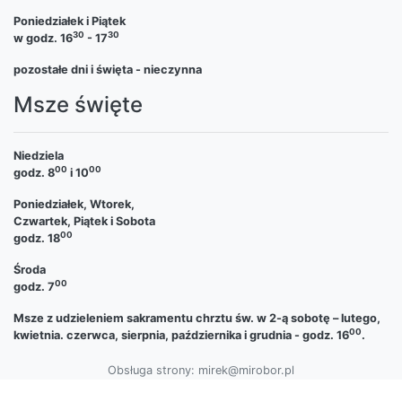
Poniedziałek i Piątek
30
30
w godz. 16
- 17
pozostałe dni i święta - nieczynna
Msze święte
Niedziela
00
00
godz. 8
i 10
Poniedziałek, Wtorek,
Czwartek, Piątek i Sobota
00
godz. 18
Środa
00
godz. 7
Msze z udzieleniem sakramentu chrztu św. w 2-ą sobotę – lutego,
00
kwietnia. czerwca, sierpnia, października i grudnia - godz. 16
.
Obsługa strony: mirek@mirobor.pl