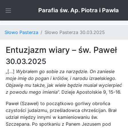
Skip to content
Parafia św. Ap. Piotra i Pawła
Słowo Pasterza
Słowo Pasterza 30.03.2025
Entuzjazm wiary – św. Paweł
30.03.2025
„[…]
Wybrałem go sobie za narzędzie. On zaniesie
moje imię do pogan i królów, i narodu izraelskiego.
Objawię mu także, jak wiele będzie musiał wycierpieć
z powodu mego imienia
”. Dzieje Apostolskie 9, 15-16.
Paweł (Szaweł) to początkowo gorliwy obrońca
czystości judaizmu, prześladowca chrześcijan. Brał
udział między innymi w kamieniowaniu św.
Szczepana. Po spotkaniu z Panem Jezusem pod