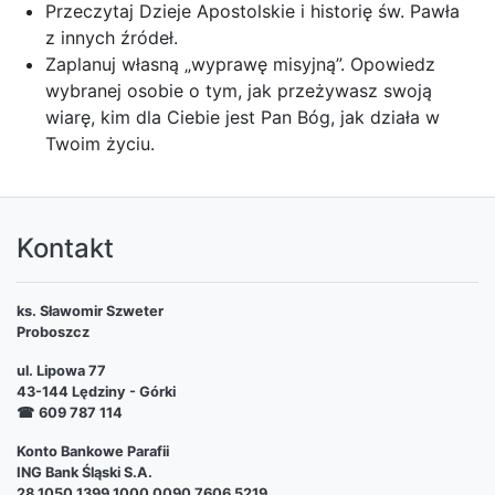
Przeczytaj Dzieje Apostolskie i historię św. Pawła
z innych źródeł.
Zaplanuj własną „wyprawę misyjną”. Opowiedz
wybranej osobie o tym, jak przeżywasz swoją
wiarę, kim dla Ciebie jest Pan Bóg, jak działa w
Twoim życiu.
Kontakt
ks. Sławomir Szweter
Proboszcz
ul. Lipowa 77
43-144 Lędziny - Górki
☎
609 787 114
Konto Bankowe Parafii
ING Bank Śląski S.A.
28 1050 1399 1000 0090 7606 5219