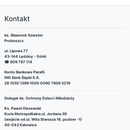
Kontakt
ks. Sławomir Szweter
Proboszcz
ul. Lipowa 77
43-144 Lędziny - Górki
☎
609 787 114
Konto Bankowe Parafii
ING Bank Śląski S.A.
28 1050 1399 1000 0090 7606 5219
Delegat ds. Ochrony Dzieci i Młodzieży
Ks. Paweł Olszewski
Kuria Metropolitalna ul. Jordana 39
(wejście od ul. Wita Stwosza 16, poziom -1)
40-043 Katowice