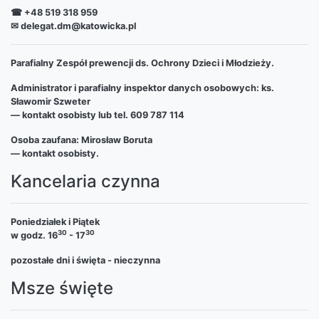
☎ +48 519 318 959
✉ delegat.dm@katowicka.pl
Parafialny Zespół prewencji ds. Ochrony Dzieci i Młodzieży.
Administrator i parafialny inspektor danych osobowych: ks.
Sławomir Szweter
— kontakt osobisty lub tel. 609 787 114
Osoba zaufana: Mirosław Boruta
— kontakt osobisty.
Kancelaria czynna
Poniedziałek i Piątek
30
30
w godz. 16
- 17
pozostałe dni i święta - nieczynna
Msze święte