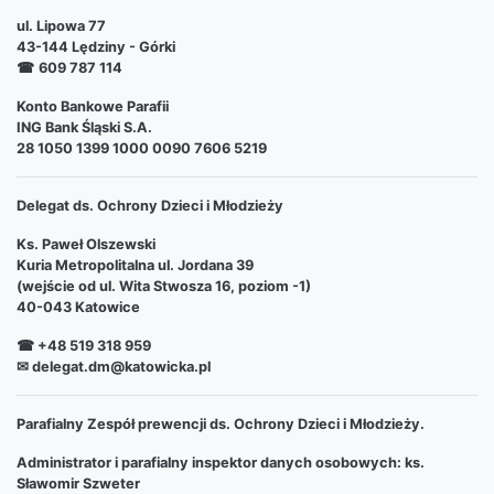
ul. Lipowa 77
43-144 Lędziny - Górki
☎
609 787 114
Konto Bankowe Parafii
ING Bank Śląski S.A.
28 1050 1399 1000 0090 7606 5219
Delegat ds. Ochrony Dzieci i Młodzieży
Ks. Paweł Olszewski
Kuria Metropolitalna ul. Jordana 39
(wejście od ul. Wita Stwosza 16, poziom -1)
40-043 Katowice
☎ +48 519 318 959
✉ delegat.dm@katowicka.pl
Parafialny Zespół prewencji ds. Ochrony Dzieci i Młodzieży.
Administrator i parafialny inspektor danych osobowych: ks.
Sławomir Szweter