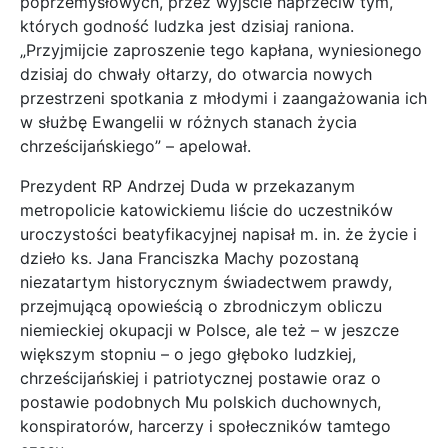
poprzemysłowych, przez wyjście naprzeciw tym,
których godność ludzka jest dzisiaj raniona.
„Przyjmijcie zaproszenie tego kapłana, wyniesionego
dzisiaj do chwały ołtarzy, do otwarcia nowych
przestrzeni spotkania z młodymi i zaangażowania ich
w służbę Ewangelii w różnych stanach życia
chrześcijańskiego” – apelował.
Prezydent RP Andrzej Duda w przekazanym
metropolicie katowickiemu liście do uczestników
uroczystości beatyfikacyjnej napisał m. in. że życie i
dzieło ks. Jana Franciszka Machy pozostaną
niezatartym historycznym świadectwem prawdy,
przejmującą opowieścią o zbrodniczym obliczu
niemieckiej okupacji w Polsce, ale też – w jeszcze
większym stopniu – o jego głęboko ludzkiej,
chrześcijańskiej i patriotycznej postawie oraz o
postawie podobnych Mu polskich duchownych,
konspiratorów, harcerzy i społeczników tamtego