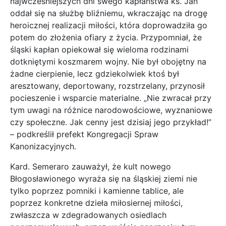
najwcześniejszych dni swego kapłaństwa ks. Jan
oddał się na służbę bliźniemu, wkraczając na drogę
heroicznej realizacji miłości, która doprowadziła go
potem do złożenia ofiary z życia. Przypomniał, że
śląski kapłan opiekował się wieloma rodzinami
dotkniętymi koszmarem wojny. Nie był obojętny na
żadne cierpienie, lecz gdziekolwiek ktoś był
aresztowany, deportowany, rozstrzelany, przynosił
pocieszenie i wsparcie materialne. „Nie zwracał przy
tym uwagi na różnice narodowościowe, wyznaniowe
czy społeczne. Jak cenny jest dzisiaj jego przykład!”
– podkreślił prefekt Kongregacji Spraw
Kanonizacyjnych.
Kard. Semeraro zauważył, że kult nowego
Błogosławionego wyraża się na śląskiej ziemi nie
tylko poprzez pomniki i kamienne tablice, ale
poprzez konkretne dzieła miłosiernej miłości,
zwłaszcza w zdegradowanych osiedlach