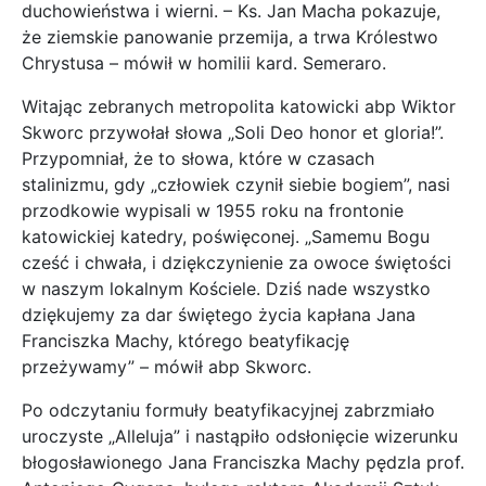
duchowieństwa i wierni. – Ks. Jan Macha pokazuje,
że ziemskie panowanie przemija, a trwa Królestwo
Chrystusa – mówił w homilii kard. Semeraro.
Witając zebranych metropolita katowicki abp Wiktor
Skworc przywołał słowa „Soli Deo honor et gloria!”.
Przypomniał, że to słowa, które w czasach
stalinizmu, gdy „człowiek czynił siebie bogiem”, nasi
przodkowie wypisali w 1955 roku na frontonie
katowickiej katedry, poświęconej. „Samemu Bogu
cześć i chwała, i dziękczynienie za owoce świętości
w naszym lokalnym Kościele. Dziś nade wszystko
dziękujemy za dar świętego życia kapłana Jana
Franciszka Machy, którego beatyfikację
przeżywamy” – mówił abp Skworc.
Po odczytaniu formuły beatyfikacyjnej zabrzmiało
uroczyste „Alleluja” i nastąpiło odsłonięcie wizerunku
błogosławionego Jana Franciszka Machy pędzla prof.