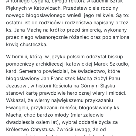
Antoniego Cygana, byłego rektora Akademii Sztuk
Pięknych w Katowicach. Przedstawiciele rodziny
nowego błogosławionego wnieśli jego relikwie. Są to:
ostatni list do rodziców i rodzeństwa napisany przez
ks. Jana Machę na krótko przed śmiercią, wykonany
przez niego własnoręcznie różaniec oraz poplamiona
krwią chusteczka.
W homilii, którą w języku polskim odczytał biskup
pomocniczy archidiecezji katowickiej Marek Szkudło,
kard. Semeraro powiedział, że świadectwo, które
błogosławiony Jan Franciszek Macha złożył Panu
Jezusowi, w historii Kościoła na Górnym Śląsku
stanowi kartę prawdziwie heroicznej wiary i miłości.
Wskazał, że wierny największemu przykazaniu
Ewangelii, przykazaniu miłości, błogosławiony ks.
Macha, choć bardzo młody (miał zaledwie
dwadzieścia osiem lat), wybrał oddanie życia za
Królestwo Chrystusa. Zwrócił uwagę, że od