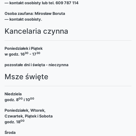
— kontakt osobisty lub tel. 609 787 114
Osoba zaufana: Mirosław Boruta
— kontakt osobisty.
Kancelaria czynna
Poniedziałek i Piątek
30
30
w godz. 16
- 17
pozostałe dni i święta - nieczynna
Msze święte
Niedziela
00
00
godz. 8
i 10
Poniedziałek, Wtorek,
Czwartek, Piątek i Sobota
00
godz. 18
Środa