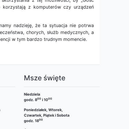
korzystania z tej możliwości, by „Gość
nie korzystają z komputerów czy urządzeń
 mamy nadzieję, że ta sytuacja nie potrwa
łeczeństwa, chorych, służb medycznych, a
ntencji w tym bardzo trudnym momencie.
a
Msze święte
Niedziela
00
00
godz. 8
i 10
a
Poniedziałek, Wtorek,
Czwartek, Piątek i Sobota
00
godz. 18