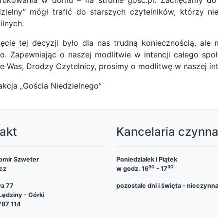
rukowania w domu – na stronie gosc.pl. Zachęcamy do s
zielny” mógł trafić do starszych czytelników, którzy 
lnych.
ęcie tej decyzji było dla nas trudną koniecznością, ale
o. Zapewniając o naszej modlitwie w intencji całego spo
e Was, Drodzy Czytelnicy, prosimy o modlitwę w naszej i
kcja „Gościa Niedzielnego”
akt
Kancelaria czynn
omir Szweter
Poniedziałek i Piątek
30
30
cz
w godz. 16
- 17
wa 77
pozostałe dni i święta - nieczynn
ędziny - Górki
787 114