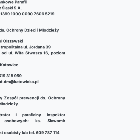
nkowe Parafii
 Śląski S.A.
 1399 1000 0090 7606 5219
ds. Ochrony Dzieci i Młodzieży
ł Olszewski
tropolitalna ul. Jordana 39
e od ul. Wita Stwosza 16, poziom
Katowice
19 318 959
at.dm@katowicka.pl
lny Zespół prewencji ds. Ochrony
 Młodzieży.
trator i parafialny inspektor
 osobowych: ks. Sławomir
t osobisty lub tel. 609 787 114