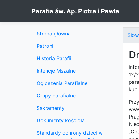
Skip to content
Parafia św. Ap. Piotra i Pawła
Strona główna
Słow
Patroni
Dr
Historia Parafii
inf
Intencje Mszalne
12/
para
Ogłoszenia Parafialne
kupi
Grupy parafialne
Prz
Sakramenty
www.
Pra
Dokumenty kościoła
Nied
„Go
Standardy ochrony dzieci w