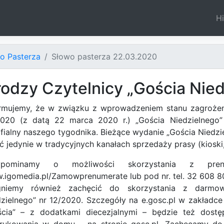
Hi
o Pasterza
Słowo pasterza 22.03.2020
odzy Czytelnicy „Gościa Nied
ormujemy, że w związku z wprowadzeniem stanu zagrożen
2020 (z datą 22 marca 2020 r.) „Gościa Niedzielnego
fialny naszego tygodnika. Bieżące wydanie „Gościa Niedz
ć jedynie w tradycyjnych kanałach sprzedaży prasy (kioski,
ypominamy o możliwości skorzystania z pren
igomedia.pl/Zamowprenumerate lub pod nr. tel. 32 608 8
gniemy również zachęcić do skorzystania z darmow
zielnego” nr 12/2020. Szczegóły na e.gosc.pl w zakładce
ścia” – z dodatkami diecezjalnymi – będzie też dost