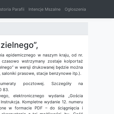
storia Parafii
Intencje Mszalne
Ogłoszenia
zielnego”,
ia epidemicznego w naszym kraju, od nr.
” czasowo wstrzymany zostaje kolportaż
ielnego” w wersji drukowanej będzie można
 saloniki prasowe, stacje benzynowe itp.).
umeraty pocztowej. Szczegóły na
0 83.
ego, elektronicznego wydania „Gościa
 Instrukcja. Kompletne wydanie 12. numeru
ępne w formacie PDF – do ściągnięcia i