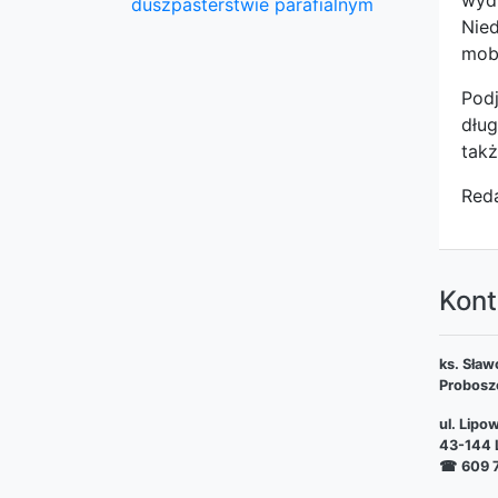
wyd
duszpasterstwie parafialnym
Nied
mobi
Podj
dług
takż
Reda
Kont
ks. Sław
Probosz
ul. Lipo
43-144 L
☎
609 