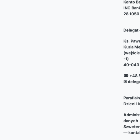
Konto Ba
ING Bank
28 1050
Delegat 
Ks. Pawe
Kuria Me
(wejści
-1)
40-043 
☎ +48 5
✉ deleg
Parafia
Dzieci i
Adminis
danych
Szweter
— kontak