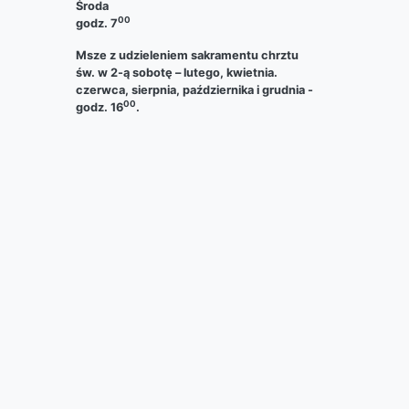
Środa
00
godz. 7
Msze z udzieleniem sakramentu chrztu
św. w 2-ą sobotę – lutego, kwietnia.
czerwca, sierpnia, października i grudnia -
00
godz. 16
.