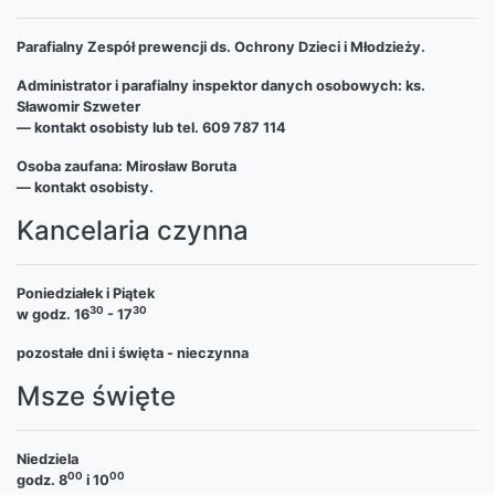
Parafialny Zespół prewencji ds. Ochrony Dzieci i Młodzieży.
Administrator i parafialny inspektor danych osobowych: ks.
Sławomir Szweter
— kontakt osobisty lub tel. 609 787 114
Osoba zaufana: Mirosław Boruta
— kontakt osobisty.
Kancelaria czynna
Poniedziałek i Piątek
30
30
w godz. 16
- 17
pozostałe dni i święta - nieczynna
Msze święte
Niedziela
00
00
godz. 8
i 10