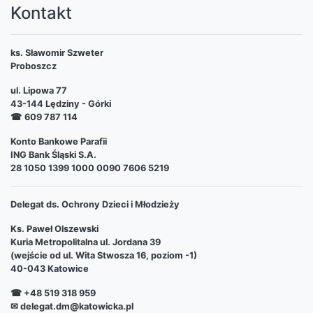
Kontakt
ks. Sławomir Szweter
Proboszcz
ul. Lipowa 77
43-144 Lędziny - Górki
☎
609 787 114
Konto Bankowe Parafii
ING Bank Śląski S.A.
28 1050 1399 1000 0090 7606 5219
Delegat ds. Ochrony Dzieci i Młodzieży
Ks. Paweł Olszewski
Kuria Metropolitalna ul. Jordana 39
(wejście od ul. Wita Stwosza 16, poziom -1)
40-043 Katowice
☎ +48 519 318 959
✉ delegat.dm@katowicka.pl