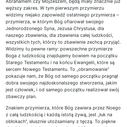
Abrahamem czy Mojżeszem, będą miały znacznie już
węższy zakres. W tym pierwszym przymierzu
widzimy niejako zapowiedź ostatniego przymierza –
przymierza, w którym Bóg ofiarował swojego
Jednorodzonego Syna, Jezusa Chrystusa, dla
naszego zbawienia, dla zbawienia całej ludzkości,
wszystkich tych, którzy to zbawienie zechcą przyjąć.
Widzimy tu pewne ramy: powszechne przymierze
Boga z ludzkością znajdujemy bowiem na początku
Starego Testamentu i na końcu Ewangelii, które są
sercem Nowego Testamentu. To „obramowanie”
pokazuje nam, że Bóg od samego początku pragnął
dobra swojego najdoskonalszego stworzenia, jakim
jest człowiek, i od samego początku realizował swój
zbawczy plan.
Znakiem przymierza, które Bóg zawiera przez Noego
z całą ludzkością i każdą istotą żywą, jest „łuk na
obłokach”, słusznie utożsamiany z tęczą. To piękne