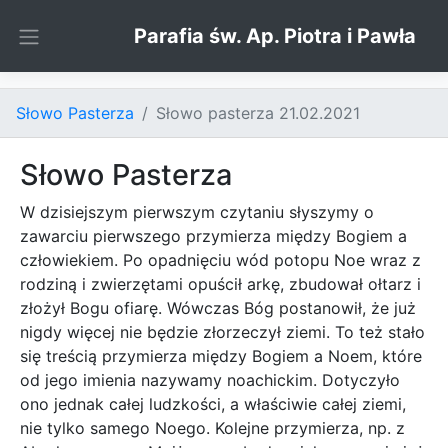
Skip to content
Parafia św. Ap. Piotra i Pawła
Słowo Pasterza
Słowo pasterza 21.02.2021
Słowo Pasterza
W dzisiejszym pierwszym czytaniu słyszymy o
zawarciu pierwszego przymierza między Bogiem a
człowiekiem. Po opadnięciu wód potopu Noe wraz z
rodziną i zwierzętami opuścił arkę, zbudował ołtarz i
złożył Bogu ofiarę. Wówczas Bóg postanowił, że już
nigdy więcej nie będzie złorzeczył ziemi. To też stało
się treścią przymierza między Bogiem a Noem, które
od jego imienia nazywamy noachickim. Dotyczyło
ono jednak całej ludzkości, a właściwie całej ziemi,
nie tylko samego Noego. Kolejne przymierza, np. z