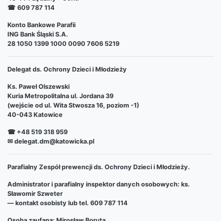
☎
609 787 114
Konto Bankowe Parafii
ING Bank Śląski S.A.
28 1050 1399 1000 0090 7606 5219
Delegat ds. Ochrony Dzieci i Młodzieży
Ks. Paweł Olszewski
Kuria Metropolitalna ul. Jordana 39
(wejście od ul. Wita Stwosza 16, poziom -1)
40-043 Katowice
☎ +48 519 318 959
✉ delegat.dm@katowicka.pl
Parafialny Zespół prewencji ds. Ochrony Dzieci i Młodzieży.
Administrator i parafialny inspektor danych osobowych: ks.
Sławomir Szweter
— kontakt osobisty lub tel. 609 787 114
Osoba zaufana: Mirosław Boruta