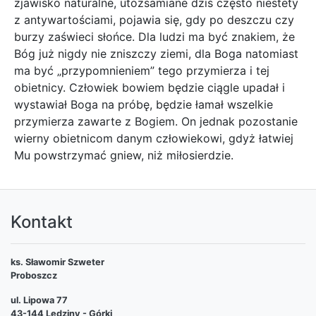
zjawisko naturalne, utożsamiane dziś często niestety
z antywartościami, pojawia się, gdy po deszczu czy
burzy zaświeci słońce. Dla ludzi ma być znakiem, że
Bóg już nigdy nie zniszczy ziemi, dla Boga natomiast
ma być „przypomnieniem” tego przymierza i tej
obietnicy. Człowiek bowiem będzie ciągle upadał i
wystawiał Boga na próbę, będzie łamał wszelkie
przymierza zawarte z Bogiem. On jednak pozostanie
wierny obietnicom danym człowiekowi, gdyż łatwiej
Mu powstrzymać gniew, niż miłosierdzie.
Kontakt
ks. Sławomir Szweter
Proboszcz
ul. Lipowa 77
43-144 Lędziny - Górki