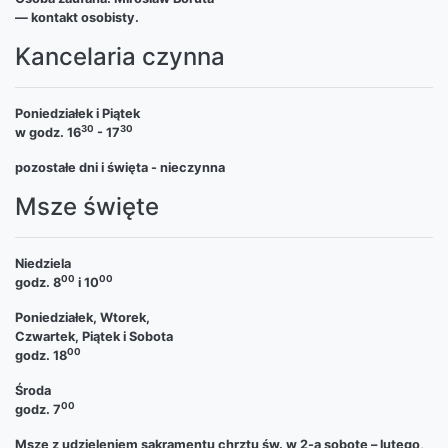
— kontakt osobisty.
Kancelaria czynna
Poniedziałek i Piątek
30
30
w godz. 16
- 17
pozostałe dni i święta - nieczynna
Msze święte
Niedziela
00
00
godz. 8
i 10
Poniedziałek, Wtorek,
Czwartek, Piątek i Sobota
00
godz. 18
Środa
00
godz. 7
Msze z udzieleniem sakramentu chrztu św. w 2-ą sobotę – lutego,