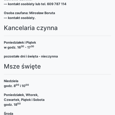
— kontakt osobisty lub tel. 609 787 114
Osoba zaufana: Mirosław Boruta
— kontakt osobisty.
Kancelaria czynna
Poniedziałek i Piątek
30
30
w godz. 16
- 17
pozostałe dni i święta - nieczynna
Msze święte
Niedziela
00
00
godz. 8
i 10
Poniedziałek, Wtorek,
Czwartek, Piątek i Sobota
00
godz. 18
Środa