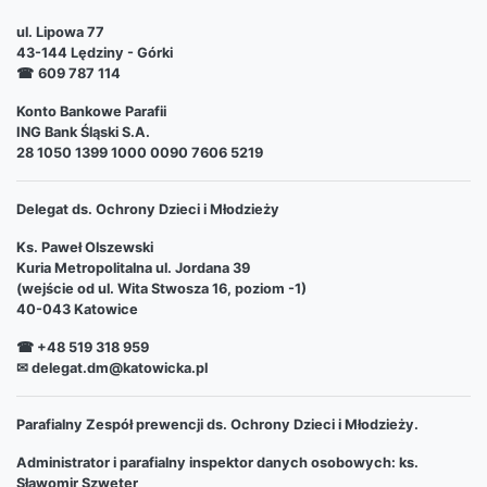
ul. Lipowa 77
43-144 Lędziny - Górki
☎
609 787 114
Konto Bankowe Parafii
ING Bank Śląski S.A.
28 1050 1399 1000 0090 7606 5219
Delegat ds. Ochrony Dzieci i Młodzieży
Ks. Paweł Olszewski
Kuria Metropolitalna ul. Jordana 39
(wejście od ul. Wita Stwosza 16, poziom -1)
40-043 Katowice
☎ +48 519 318 959
✉ delegat.dm@katowicka.pl
Parafialny Zespół prewencji ds. Ochrony Dzieci i Młodzieży.
Administrator i parafialny inspektor danych osobowych: ks.
Sławomir Szweter