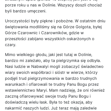
porze roku u nas w Dolinie. Wszyscy doszli chociaż
byli bardzo umęczeni.
Uroczystości były piękne i pobożne. W ostatnim dniu
świętowania modliliśmy się na Górze Golgota, byłej
Górze Czarownic i Czarowników, gdzie w
przeszłości zabijano wszystkich oskarżonych o
czary.
Mimo wielkiego głodu, jaki jest tutaj w Dolinie,
bardzo mi zależało, aby ta pielgrzymka się odbyła.
Nasi ludzie w Nabwalyi mogli zobaczyć świadectwo
wiary swoich współbraci i sióstr w wierze, którzy
podjęli trud pielgrzymowania w bardzo trudnych
warunkach i ofiarowali te trudny Panu Bogu przez
wstawiennictwo Maryi. Mam nadzieję, że oni również
zaczną ofiarowywać swoje trudy Panu Bogu i
doświadczą wielu łask. Była to też okazja, aby
nakarmić naszych ludzi. Już teraz mają zaledwie