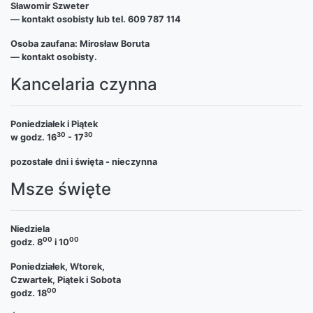
Sławomir Szweter
— kontakt osobisty lub tel. 609 787 114
Osoba zaufana: Mirosław Boruta
— kontakt osobisty.
Kancelaria czynna
Poniedziałek i Piątek
30
30
w godz. 16
- 17
pozostałe dni i święta - nieczynna
Msze święte
Niedziela
00
00
godz. 8
i 10
Poniedziałek, Wtorek,
Czwartek, Piątek i Sobota
00
godz. 18