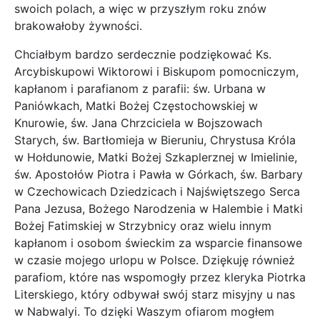
swoich polach, a więc w przyszłym roku znów
brakowałoby żywności.
Chciałbym bardzo serdecznie podziękować Ks.
Arcybiskupowi Wiktorowi i Biskupom pomocniczym,
kapłanom i parafianom z parafii: św. Urbana w
Paniówkach, Matki Bożej Częstochowskiej w
Knurowie, św. Jana Chrzciciela w Bojszowach
Starych, św. Bartłomieja w Bieruniu, Chrystusa Króla
w Hołdunowie, Matki Bożej Szkaplerznej w Imielinie,
św. Apostołów Piotra i Pawła w Górkach, św. Barbary
w Czechowicach Dziedzicach i Najświętszego Serca
Pana Jezusa, Bożego Narodzenia w Halembie i Matki
Bożej Fatimskiej w Strzybnicy oraz wielu innym
kapłanom i osobom świeckim za wsparcie finansowe
w czasie mojego urlopu w Polsce. Dziękuję również
parafiom, które nas wspomogły przez kleryka Piotrka
Literskiego, który odbywał swój starz misyjny u nas
w Nabwalyi. To dzięki Waszym ofiarom mogłem