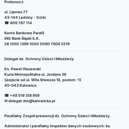
Proboszcz
ul. Lipowa 77
43-144 Lędziny - Górki
☎
609 787 114
Konto Bankowe Parafii
ING Bank Śląski S.A.
28 1050 1399 1000 0090 7606 5219
Delegat ds. Ochrony Dzieci i Młodzieży
Ks. Paweł Olszewski
Kuria Metropolitalna ul. Jordana 39
(wejście od ul. Wita Stwosza 16, poziom -1)
40-043 Katowice
☎ +48 519 318 959
✉ delegat.dm@katowicka.pl
Parafialny Zespół prewencji ds. Ochrony Dzieci i Młodzieży.
Administrator i parafialny inspektor danych osobowych: ks.