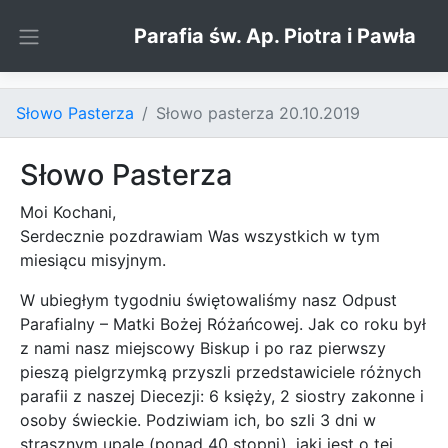
Skip to content
Parafia św. Ap. Piotra i Pawła
Słowo Pasterza
Słowo pasterza 20.10.2019
Słowo Pasterza
Moi Kochani,
Serdecznie pozdrawiam Was wszystkich w tym
miesiącu misyjnym.
W ubiegłym tygodniu świętowaliśmy nasz Odpust
Parafialny – Matki Bożej Różańcowej. Jak co roku był
z nami nasz miejscowy Biskup i po raz pierwszy
pieszą pielgrzymką przyszli przedstawiciele różnych
parafii z naszej Diecezji: 6 księży, 2 siostry zakonne i
osoby świeckie. Podziwiam ich, bo szli 3 dni w
strasznym upale (ponad 40 stopni), jaki jest o tej