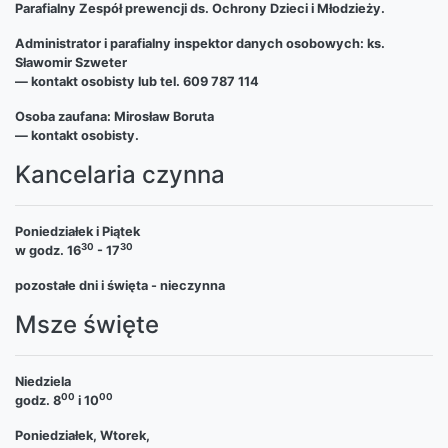
Parafialny Zespół prewencji ds. Ochrony Dzieci i Młodzieży.
Administrator i parafialny inspektor danych osobowych: ks.
Sławomir Szweter
— kontakt osobisty lub tel. 609 787 114
Osoba zaufana: Mirosław Boruta
— kontakt osobisty.
Kancelaria czynna
Poniedziałek i Piątek
30
30
w godz. 16
- 17
pozostałe dni i święta - nieczynna
Msze święte
Niedziela
00
00
godz. 8
i 10
Poniedziałek, Wtorek,