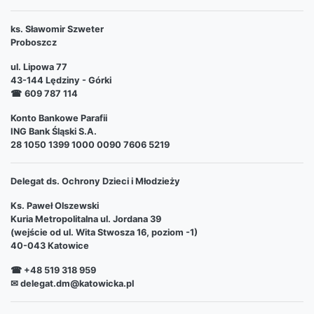
ks. Sławomir Szweter
Proboszcz
ul. Lipowa 77
43-144 Lędziny - Górki
☎
609 787 114
Konto Bankowe Parafii
ING Bank Śląski S.A.
28 1050 1399 1000 0090 7606 5219
Delegat ds. Ochrony Dzieci i Młodzieży
Ks. Paweł Olszewski
Kuria Metropolitalna ul. Jordana 39
(wejście od ul. Wita Stwosza 16, poziom -1)
40-043 Katowice
☎ +48 519 318 959
✉ delegat.dm@katowicka.pl