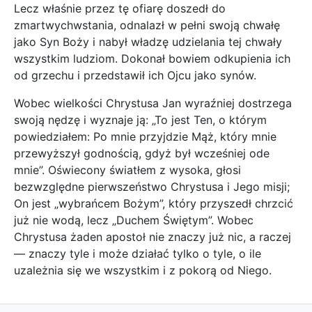
Lecz właśnie przez tę ofiarę doszedł do
zmartwychwstania, odnalazł w pełni swoją chwałę
jako Syn Boży i nabył władzę udzielania tej chwały
wszystkim ludziom. Dokonał bowiem odkupienia ich
od grzechu i przedstawił ich Ojcu jako synów.
Wobec wielkości Chrystusa Jan wyraźniej dostrzega
swoją nędzę i wyznaje ją: „To jest Ten, o którym
powiedziałem: Po mnie przyjdzie Mąż, który mnie
przewyższył godnością, gdyż był wcześniej ode
mnie”. Oświecony światłem z wysoka, głosi
bezwzględne pierwszeństwo Chrystusa i Jego misji;
On jest „wybrańcem Bożym”, który przyszedł chrzcić
już nie wodą, lecz „Duchem Świętym”. Wobec
Chrystusa żaden apostoł nie znaczy już nic, a raczej
— znaczy tyle i może działać tylko o tyle, o ile
uzależnia się we wszystkim i z pokorą od Niego.