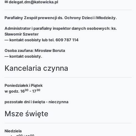
✉ delegat.dm@katowicka.pl
Parafialny Zespół prewencji ds. Ochrony Dzieci i Młodzieży.
Administrator i parafialny inspektor danych osobowych: ks.
Sławomir Szweter
— kontakt osobisty lub tel. 609 787 114
Osoba zaufana: Mirosław Boruta
— kontakt osobisty.
Kancelaria czynna
Poniedziałek i Piątek
30
30
w godz. 16
- 17
pozostałe dni i święta - nieczynna
Msze święte
Niedziela
00
00