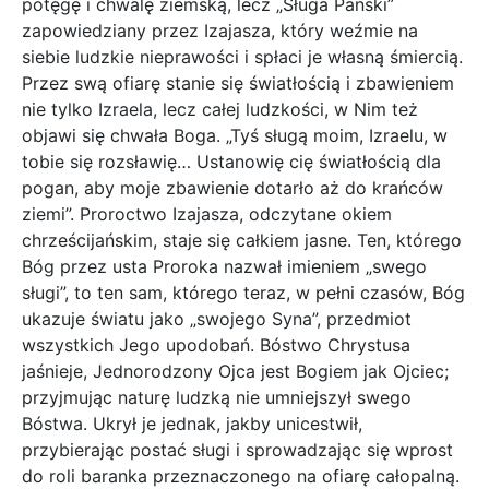
potęgę i chwalę ziemską, lecz „Sługa Pański”
zapowiedziany przez Izajasza, który weźmie na
siebie ludzkie nieprawości i spłaci je własną śmiercią.
Przez swą ofiarę stanie się światłością i zbawieniem
nie tylko Izraela, lecz całej ludzkości, w Nim też
objawi się chwała Boga. „Tyś sługą moim, Izraelu, w
tobie się rozsławię… Ustanowię cię światłością dla
pogan, aby moje zbawienie dotarło aż do krańców
ziemi”. Proroctwo Izajasza, odczytane okiem
chrześcijańskim, staje się całkiem jasne. Ten, którego
Bóg przez usta Proroka nazwał imieniem „swego
sługi”, to ten sam, którego teraz, w pełni czasów, Bóg
ukazuje światu jako „swojego Syna”, przedmiot
wszystkich Jego upodobań. Bóstwo Chrystusa
jaśnieje, Jednorodzony Ojca jest Bogiem jak Ojciec;
przyjmując naturę ludzką nie umniejszył swego
Bóstwa. Ukrył je jednak, jakby unicestwił,
przybierając postać sługi i sprowadzając się wprost
do roli baranka przeznaczonego na ofiarę całopalną.