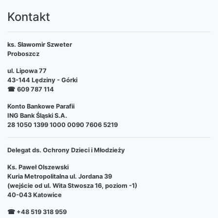
Kontakt
ks. Sławomir Szweter
Proboszcz
ul. Lipowa 77
43-144 Lędziny - Górki
☎
609 787 114
Konto Bankowe Parafii
ING Bank Śląski S.A.
28 1050 1399 1000 0090 7606 5219
Delegat ds. Ochrony Dzieci i Młodzieży
Ks. Paweł Olszewski
Kuria Metropolitalna ul. Jordana 39
(wejście od ul. Wita Stwosza 16, poziom -1)
40-043 Katowice
☎ +48 519 318 959