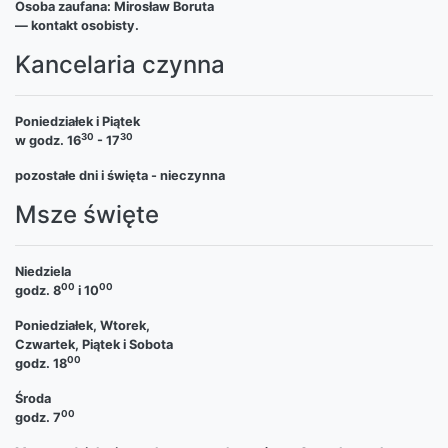
Osoba zaufana: Mirosław Boruta
— kontakt osobisty.
Kancelaria czynna
Poniedziałek i Piątek
30
30
w godz. 16
- 17
pozostałe dni i święta - nieczynna
Msze święte
Niedziela
00
00
godz. 8
i 10
Poniedziałek, Wtorek,
Czwartek, Piątek i Sobota
00
godz. 18
Środa
00
godz. 7