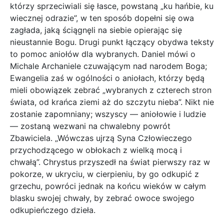
którzy sprzeciwiali się łasce, powstaną „ku hańbie, ku
wiecznej odrazie”, w ten sposób dopełni się owa
zagłada, jaką ściągnęli na siebie opierając się
nieustannie Bogu. Drugi punkt łączący obydwa teksty
to pomoc aniołów dla wybranych. Daniel mówi o
Michale Archaniele czuwającym nad narodem Boga;
Ewangelia zaś w ogólności o aniołach, którzy będą
mieli obowiązek zebrać „wybranych z czterech stron
świata, od krańca ziemi aż do szczytu nieba”. Nikt nie
zostanie zapomniany; wszyscy — aniołowie i ludzie
— zostaną wezwani na chwalebny powrót
Zbawiciela. „Wówczas ujrzą Syna Człowieczego
przychodzącego w obłokach z wielką mocą i
chwałą”. Chrystus przyszedł na świat pierwszy raz w
pokorze, w ukryciu, w cierpieniu, by go odkupić z
grzechu, powróci jednak na końcu wieków w całym
blasku swojej chwały, by zebrać owoce swojego
odkupieńczego dzieła.