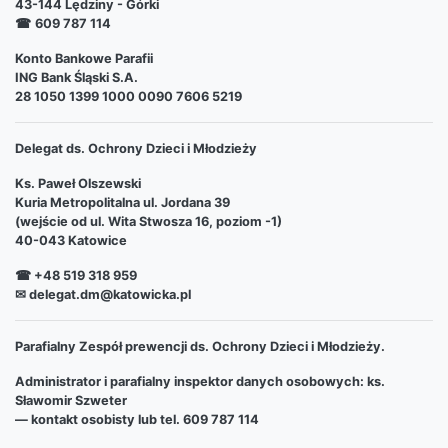
43-144 Lędziny - Górki
☎
609 787 114
Konto Bankowe Parafii
ING Bank Śląski S.A.
28 1050 1399 1000 0090 7606 5219
Delegat ds. Ochrony Dzieci i Młodzieży
Ks. Paweł Olszewski
Kuria Metropolitalna ul. Jordana 39
(wejście od ul. Wita Stwosza 16, poziom -1)
40-043 Katowice
☎ +48 519 318 959
✉ delegat.dm@katowicka.pl
Parafialny Zespół prewencji ds. Ochrony Dzieci i Młodzieży.
Administrator i parafialny inspektor danych osobowych: ks.
Sławomir Szweter
— kontakt osobisty lub tel. 609 787 114