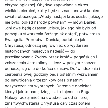
chrystologicznej. Obydwa zapowiadają okres
wielkich cierpień, który będzie znamionował koniec
świata obecnego: „Wtedy nastąpi kres ucisku, jakiego
nie było, odkąd narody powstały” — mówi Daniel;
„dni owe będą czasem ucisku, jakiego nie było od
początku stworzenia Bożego aż dotąd”, potwierdza
Ewangelia. Proroctwa Daniela, podobnie jak
Chrystusa, odnoszą się również do wydarzeń
historycznych mających nadejść — do
prześladowania Żydów przez królów pogańskich i
zniszczenia Jerozolimy — lecz w pełnym znaczeniu
odnoszą się one do końca czasów. Doświadczenia i
cierpienia owej godziny będą ostatnim wezwaniem
do nawrócenia grzeszników oraz ostatnim
oczyszczeniem wybranych. Daremnie dociekać,
kiedy i jak to nadejdzie; jest to tajemnica Boga.
Należy raczej mieć na uwadze, że od śmierci,
zmartwychwstania Chrystusa cały czas potem