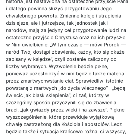
historia jest nastawiona na ostateczne przyjście Pana
i dlatego powinna służyć przygotowaniu Jego
chwalebnego powrotu. Zmienne koleje i utrapienia
dzisiejsze, ale i jutrzejsze, tak jednostek jak i
narodów, mają za jedyny cel przygotowanie ludzi na
ostateczne przyjście Chrystusa oraz na ich przyszłe
w Nim uwielbienie: „W tym czasie — mówi Prorok —
naród Twój dostąpi zbawienia, każdy, kto się okaże
zapisany w księdze”, czyli zostanie zaliczony do
liczby wybranych. Wyzwolenie będzie pełne,
ponieważ uczestniczyć w nim będzie także materia
przez zmartwychwstanie ciał. Sprawiedliwi istotnie
powstaną z martwych „do życia wiecznego” i „będą
świecić jak blask sklepienia”; ci zaś, którzy w
szczególny sposób przyczynili się do zbawienia
braci, „jak gwiazdy przez wieki i na zawsze”. Piękne
wyszczególnienie, które przewiduje wyjątkową
chwałę zastrzeżoną dla Kościoła i apostołów. Lecz
będzie także i sytuacja krańcowo różna: ci wszyscy,