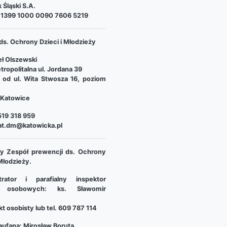
 Śląski S.A.
 1399 1000 0090 7606 5219
ds. Ochrony Dzieci i Młodzieży
ł Olszewski
tropolitalna ul. Jordana 39
e od ul. Wita Stwosza 16, poziom
Katowice
19 318 959
at.dm@katowicka.pl
lny Zespół prewencji ds. Ochrony
 Młodzieży.
trator i parafialny inspektor
 osobowych: ks. Sławomir
t osobisty lub tel. 609 787 114
ufana: Mirosław Boruta