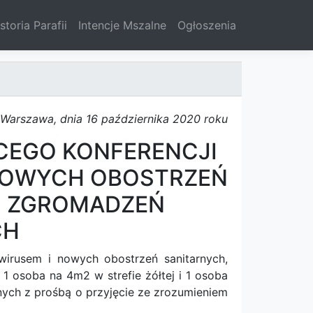
storia Parafii
Intencje Mszalne
Ogłoszenia
Warszawa, dnia 16 października 2020 roku
CEGO KONFERENCJI
 NOWYCH OBOSTRZEŃ
S ZGROMADZEŃ
CH
wirusem i nowych obostrzeń sanitarnych,
1 osoba na 4m2 w strefie żółtej i 1 osoba
nych z prośbą o przyjęcie ze zrozumieniem