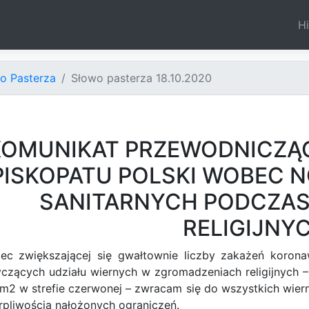
Hi
o Pasterza
Słowo pasterza 18.10.2020
KOMUNIKAT PRZEWODNICZĄ
PISKOPATU POLSKI WOBEC
SANITARNYCH PODCZA
RELIGIJNY
ec zwiększającej się gwałtownie liczby zakażeń korona
czących udziału wiernych w zgromadzeniach religijnych – 
m2 w strefie czerwonej – zwracam się do wszystkich wier
erpliwością nałożonych ograniczeń.