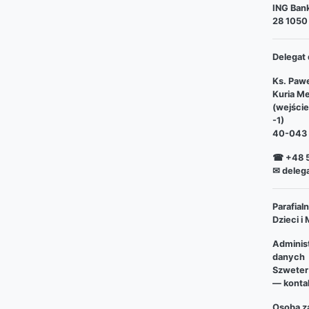
ING Bank
28 1050
Delegat 
Ks. Pawe
Kuria Me
(wejści
-1)
40-043 
☎ +48 5
✉ deleg
Parafia
Dzieci i
Adminis
danych
Szweter
— kontak
Osoba za