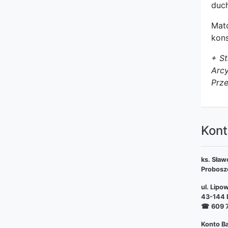
duch
Mat
kons
+ St
Arcy
Prze
Kont
ks. Sław
Probosz
ul. Lipo
43-144 L
☎
609 
Konto Ba