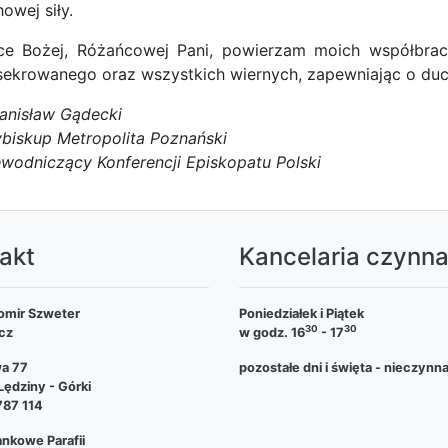
owej siły.
ce Bożej, Różańcowej Pani, powierzam moich współbraci
ekrowanego oraz wszystkich wiernych, zapewniając o ducho
anisław Gądecki
biskup Metropolita Poznański
wodniczący Konferencji Episkopatu Polski
akt
Kancelaria czynn
omir Szweter
Poniedziałek i Piątek
30
30
cz
w godz. 16
- 17
wa 77
pozostałe dni i święta - nieczynn
ędziny - Górki
787 114
nkowe Parafii