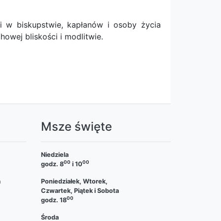
 w biskupstwie, kapłanów i osoby życia
wej bliskości i modlitwie.
a
Msze święte
Niedziela
00
00
godz. 8
i 10
a
Poniedziałek, Wtorek,
Czwartek, Piątek i Sobota
00
godz. 18
Środa