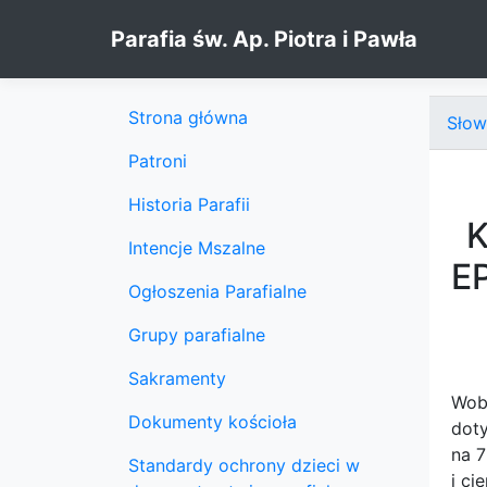
Skip to content
Parafia św. Ap. Piotra i Pawła
Strona główna
Słow
Patroni
Historia Parafii
Intencje Mszalne
E
Ogłoszenia Parafialne
Grupy parafialne
Sakramenty
Wob
Dokumenty kościoła
doty
na 7
Standardy ochrony dzieci w
i ci