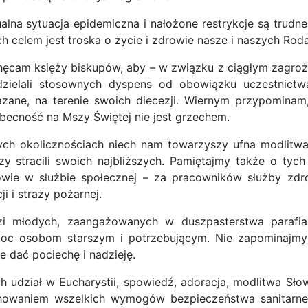
alna sytuacja epidemiczna i nałożone restrykcje są trudn
ch celem jest troska o życie i zdrowie nasze i naszych Rod
ęcam księży biskupów, aby – w związku z ciągłym zagroż
dzielali stosownych dyspens od obowiązku uczestnictw
zane, na terenie swoich diecezji. Wiernym przypominam
becność na Mszy Świętej nie jest grzechem.
ch okolicznościach niech nam towarzyszy ufna modlitwa,
zy stracili swoich najbliższych. Pamiętajmy także o tyc
owie w służbie społecznej – za pracowników służby zdr
cji i straży pożarnej.
zi młodych, zaangażowanych w duszpasterstwa parafia
oc osobom starszym i potrzebującym. Nie zapominajmy
 dać pociechę i nadzieję.
h udział w Eucharystii, spowiedź, adoracja, modlitwa Sł
howaniem wszelkich wymogów bezpieczeństwa sanitarneg