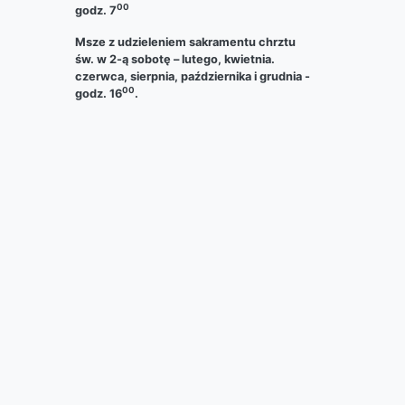
00
godz. 7
Msze z udzieleniem sakramentu chrztu
św. w 2-ą sobotę – lutego, kwietnia.
czerwca, sierpnia, października i grudnia -
00
godz. 16
.