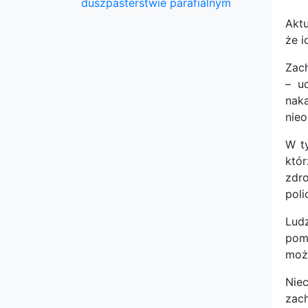
duszpasterstwie parafialnym
Aktu
że i
Zach
– u
naka
nieo
W ty
któr
zdr
poli
Lud
pom
może
Niec
zac