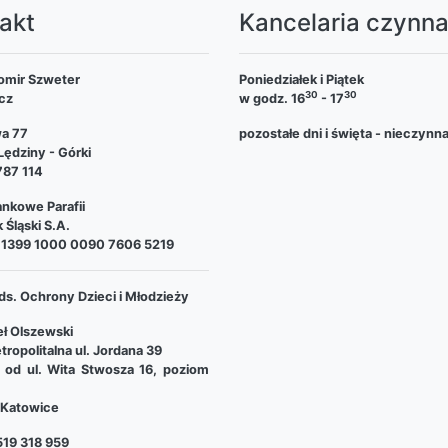
akt
Kancelaria czynn
omir Szweter
Poniedziałek i Piątek
30
30
cz
w godz. 16
- 17
wa 77
pozostałe dni i święta - nieczynn
ędziny - Górki
787 114
nkowe Parafii
 Śląski S.A.
 1399 1000 0090 7606 5219
ds. Ochrony Dzieci i Młodzieży
ł Olszewski
tropolitalna ul. Jordana 39
e od ul. Wita Stwosza 16, poziom
Katowice
19 318 959