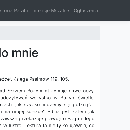
storia Parafii
Intencje Mszalne
Ogłoszenia
do mnie
ieżce
”. Księga Psalmów 119, 105.
 nad Słowem Bożym otrzymuje nowe oczy,
ą odczytywać wszystko w Bożym świetle.
ściach, jak szybko możemy się potknąć i
 na mojej ścieżce”. Biblia jest zatem jak
 zawsze przekazuje prawdę o Bogu i Jego
w lustro. Lektura ta nie tylko ujawnia, co