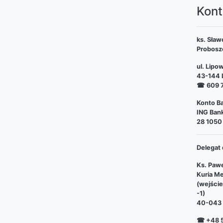
Kont
ks. Sław
Probosz
ul. Lipo
43-144 L
☎
609 
Konto Ba
ING Bank
28 1050
Delegat 
Ks. Pawe
Kuria Me
(wejści
-1)
40-043 
☎ +48 5