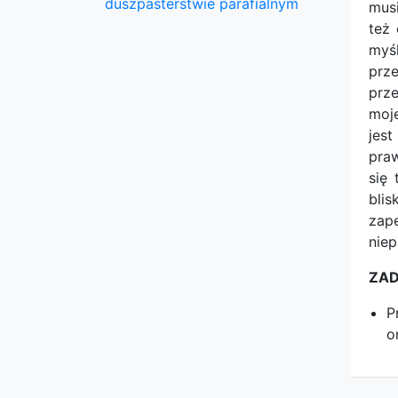
duszpasterstwie parafialnym
mus
też 
myś
prz
prze
moje
jes
praw
się 
blis
zap
niep
ZAD
P
o