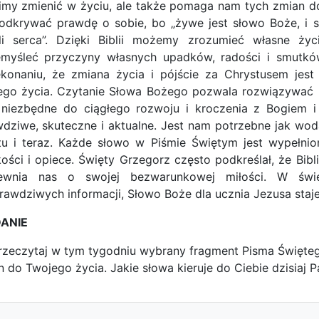
imy zmienić w życiu, ale także pomaga nam tych zmian 
odkrywać prawdę o sobie, bo „żywe jest słowo Boże, i sk
li serca”. Dzięki Biblii możemy zrozumieć własne życi
emyśleć przyczyny własnych upadków, radości i smutków.
konaniu, że zmiana życia i pójście za Chrystusem jest 
go życia. Czytanie Słowa Bożego pozwala rozwiązywać p
t niezbędne do ciągłego rozwoju i kroczenia z Bogiem 
dziwe, skuteczne i aktualne. Jest nam potrzebne jak woda 
tu i teraz. Każde słowo w Piśmie Świętym jest wypełni
kości i opiece. Święty Grzegorz często podkreślał, że Bibl
ewnia nas o swojej bezwarunkowej miłości. W świ
rawdziwych informacji, Słowo Boże dla ucznia Jezusa staj
ANIE
rzeczytaj w tym tygodniu wybrany fragment Pisma Świętego
n do Twojego życia. Jakie słowa kieruje do Ciebie dzisiaj 