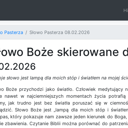
Hi
o Pasterza
Słowo Pasterza 08.02.2026
łowo Boże skierowane 
.02.2026
je słowo jest lampą dla moich stóp i światłem na mojej śc
wo Boże przychodzi jako światło. Człowiek medytujący
re nawet w najciemniejszych momentach życia potrafi
my, jak trudno jest bez światła poruszać się w ciemno
ądzić. Słowo Boże jest „lampą dla moich stóp i światłem
pas, który pokazuje nam zawsze jeden kierunek do Boga,
ie zbawienia. Czytanie Biblii można porównać do patrzenia 