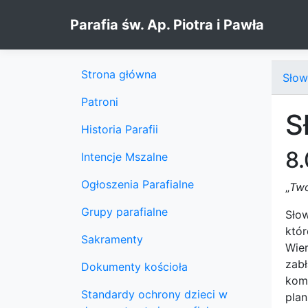
Skip to content
Parafia św. Ap. Piotra i Pawła
Strona główna
Słow
Patroni
S
Historia Parafii
8
Intencje Mszalne
Ogłoszenia Parafialne
„
Two
Grupy parafialne
Sło
któ
Sakramenty
Wie
zabł
Dokumenty kościoła
kom
Standardy ochrony dzieci w
plan