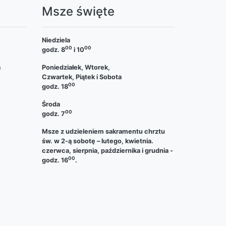
a
Msze święte
Niedziela
00
00
godz. 8
i 10
a
Poniedziałek, Wtorek,
Czwartek, Piątek i Sobota
00
godz. 18
Środa
00
godz. 7
Msze z udzieleniem sakramentu chrztu
św. w 2-ą sobotę – lutego, kwietnia.
czerwca, sierpnia, października i grudnia -
00
godz. 16
.