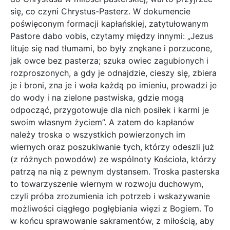
się, co czyni Chrystus-Pasterz. W dokumencie
poświęconym formacji kapłańskiej, zatytułowanym
Pastore dabo vobis, czytamy między innymi: „Jezus
lituje się nad tłumami, bo były znękane i porzucone,
jak owce bez pasterza; szuka owiec zagubionych i
rozproszonych, a gdy je odnajdzie, cieszy się, zbiera
je i broni, zna je i woła każdą po imieniu, prowadzi je
do wody i na zielone pastwiska, gdzie mogą
odpocząć, przygotowuje dla nich posiłek i karmi je
swoim własnym życiem”. A zatem do kapłanów
należy troska o wszystkich powierzonych im
wiernych oraz poszukiwanie tych, którzy odeszli już
(z różnych powodów) ze wspólnoty Kościoła, którzy
patrzą na nią z pewnym dystansem. Troska pasterska
to towarzyszenie wiernym w rozwoju duchowym,
czyli próba zrozumienia ich potrzeb i wskazywanie
możliwości ciągłego pogłębiania więzi z Bogiem. To
w końcu sprawowanie sakramentów, z miłością, aby