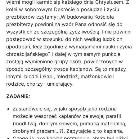
wierni mogli karmić się każdego dnia Chrystusem. Z
kolei w soborowym Dekrecie o posłudze i życiu
prezbiterów czytamy: „W budowaniu Kościoła
prezbiterzy powinni na wzór Pana odnosić się do
wszystkich ze szczególną życzliwością. I nie powinni
postępować w stosunku do nich według ludzkich
upodobań, lecz zgodnie z wymaganiami nauki i życia
chrześcijańskiego”. I dalej w tym samym punkcie
zostają wymienione grupy osób, powierzonych w
sposób szczególny trosce kapłanów. Są to między
innymi: biedni i słabi, młodzież, małżonkowie i
rodzice, chorzy i umierający.
ZADANIE:
Zastanówcie się, w jaki sposób jako rodzina
możecie wesprzeć kapłanów ze swojej parafii
(modlitwą, dobrym słowem, pomocą materialną,
drobnymi pracami…?). Zapytajcie o to kapłana.
Czego ja jako kapłan potrzebuję, abym był bliżej