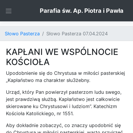
Skip to content
Parafia św. Ap. Piotra i Pawła
Słowo Pasterza
Słowo Pasterza 07.04.2024
KAPŁANI WE WSPÓLNOCIE
KOŚCIOŁA
Upodobnienie się do Chrystusa w miłości pasterskiej
„Kapłaństwo ma charakter słu3żebny.
Urząd, który Pan powierzył pasterzom ludu swego,
jest prawdziwą służbą. Kapłaństwo jest całkowicie
skierowane ku Chrystusowi i ludziom”. Katechizm
Kościoła Katolickiego, nr 1551.
Aby dokładnie zobaczyć, co znaczy upodobnić się
do Chrystusa w miłości pasterskiej, warto przyjrzeć