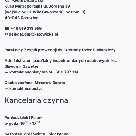
Ks. Paweł Olszewski
Kuria Metropolitalna ul. Jordana 39
(wejście od ul. Wita Stwosza 16, poziom -1)
40-043 Katowice
☎ +48 519 318 959
✉ delegat.dm@katowicka.pl
Parafialny Zespół prewencji ds. Ochrony Dzieci i Młodzieży.
Administrator i parafialny inspektor danych osobowych: ks.
Sławomir Szweter
— kontakt osobisty lub tel. 609 787 114
Osoba zaufana: Mirosław Boruta
— kontakt osobisty.
Kancelaria czynna
Poniedziałek i Piątek
30
30
w godz. 16
- 17
pozostałe dni i święta - nieczynna