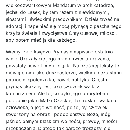
wielkoczwartkowym Mandatum w archikatedrze,
jechał do Lasek, by tam razem z niewidomymi,
siostrami i świeckimi pracownikami Dzieła trwać na
adoracji i napełniać się mocą płynącą z paschalnego
krzyża światła i zwycięstwa Chrystusowej miłości,
aby potem mieć ją dla każdego.
Wiemy, że o księdzu Prymasie napisano ostatnio
wiele. Ukazały się jego przemówienia i kazania,
powstały nowe filmy i książki. Najczęściej teksty te
mówią o nim jako duszpasterzu, wielkim mężu stanu,
patriocie, społeczniku, nawet polityku. Często
prymas ukazany jest jako człowiek walki z
komunizmem. Ale to, co było jego priorytetem,
podobnie jak u Matki Czackiej, to troska i walka o
człowieka, o jego wolność, po to, by człowiek
stworzony na obraz i podobieństwo Boże, mógł
jaśnieć pełnym blaskiem wolności, prawdy, miłości i
przebaczenia. Dlatego tak bardzo troszczył się