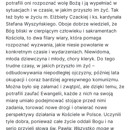
potrafili oni rozpoznać wolę Bożą i ją wypełniać w
sytuacjach i w czasie, w jakim przyszło im żyć. Tak
też było w życiu m. Elżbiety Czackiej i ks. kardynała
Stefana Wyszyńskiego. Oboje dobrze wiedzieli, że
Bóg bliski w cierpiącym człowieku i sakramentach
Kościoła, to dwa filary wiary, która pomaga
rozpoznać wyzwania, jakie niesie powołanie w
konkretnym czasie i wydarzeniach. Niewidoma,
młoda dziewczyna i młody, chory kleryk. Do tego
trudne czasy, w jakich przyszło im żyć –
odbudowywania niepodległej ojczyzny, później lata
okupacji i coraz bardziej agresywnego komunizmu.
Można było się załamać i zwątpić, ale dzięki temu, że
potrafili zaufać Ewangelii, każde z nich na swoją
miarę umiało podejmować stojące przed nimi
zadania, torować nowe drogi i otwierać nowe
perspektywy działania w Kościele w Polsce. Uczynili
tyle dobra, ponieważ całe życie oddali Bogu i na
serio przyjęli słowa św. Pawła:
Wszystko mogę w