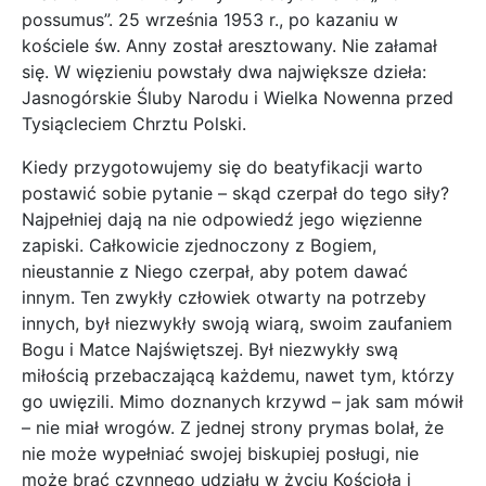
possumus”. 25 września 1953 r., po kazaniu w
kościele św. Anny został aresztowany. Nie załamał
się. W więzieniu powstały dwa największe dzieła:
Jasnogórskie Śluby Narodu i Wielka Nowenna przed
Tysiącleciem Chrztu Polski.
Kiedy przygotowujemy się do beatyfikacji warto
postawić sobie pytanie – skąd czerpał do tego siły?
Najpełniej dają na nie odpowiedź jego więzienne
zapiski. Całkowicie zjednoczony z Bogiem,
nieustannie z Niego czerpał, aby potem dawać
innym. Ten zwykły człowiek otwarty na potrzeby
innych, był niezwykły swoją wiarą, swoim zaufaniem
Bogu i Matce Najświętszej. Był niezwykły swą
miłością przebaczającą każdemu, nawet tym, którzy
go uwięzili. Mimo doznanych krzywd – jak sam mówił
– nie miał wrogów. Z jednej strony prymas bolał, że
nie może wypełniać swojej biskupiej posługi, nie
może brać czynnego udziału w życiu Kościoła i