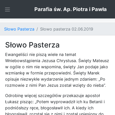
Skip to content
Parafia św. Ap. Piotra i Pawła
Słowo Pasterza
Słowo pasterza 02.06.2019
Słowo Pasterza
Ewangeliści nie piszą wiele na temat
Wniebowstąpienia Jezusa Chrystusa. Święty Mateusz
w ogóle o nim nie wspomina, święty Jan podaje jako
wzmiankę w formie przepowiedni. Święty Marek
opisuje niezwykłe wydarzenie jednym zdaniem: „Po
rozmowie z nimi Pan Jezus został wzięty do nieba”.
Odrobinę więcej szczegółów przekazuje apostoł
Łukasz pisząc: „Potem wyprowadził ich ku Betanii i
podniósłszy ręce, błogosławił ich. A kiedy ich
błogosławił, rozstał się z nimi i został uniesiony do