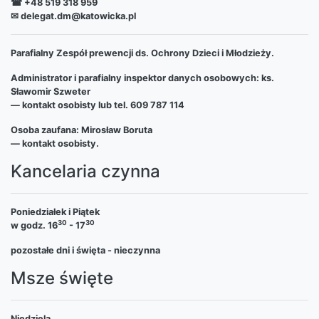
☎ +48 519 318 959
✉ delegat.dm@katowicka.pl
Parafialny Zespół prewencji ds. Ochrony Dzieci i Młodzieży.
Administrator i parafialny inspektor danych osobowych: ks.
Sławomir Szweter
— kontakt osobisty lub tel. 609 787 114
Osoba zaufana: Mirosław Boruta
— kontakt osobisty.
Kancelaria czynna
Poniedziałek i Piątek
30
30
w godz. 16
- 17
pozostałe dni i święta - nieczynna
Msze święte
Niedziela