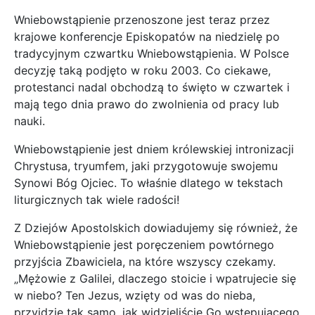
Wniebowstąpienie przenoszone jest teraz przez
krajowe konferencje Episkopatów na niedzielę po
tradycyjnym czwartku Wniebowstąpienia. W Polsce
decyzję taką podjęto w roku 2003. Co ciekawe,
protestanci nadal obchodzą to święto w czwartek i
mają tego dnia prawo do zwolnienia od pracy lub
nauki.
Wniebowstąpienie jest dniem królewskiej intronizacji
Chrystusa, tryumfem, jaki przygotowuje swojemu
Synowi Bóg Ojciec. To właśnie dlatego w tekstach
liturgicznych tak wiele radości!
Z Dziejów Apostolskich dowiadujemy się również, że
Wniebowstąpienie jest poręczeniem powtórnego
przyjścia Zbawiciela, na które wszyscy czekamy.
„Mężowie z Galilei, dlaczego stoicie i wpatrujecie się
w niebo? Ten Jezus, wzięty od was do nieba,
przyjdzie tak samo, jak widzieliście Go wstępującego