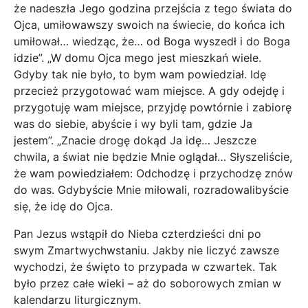
że nadeszła Jego godzina przejścia z tego świata do
Ojca, umiłowawszy swoich na świecie, do końca ich
umiłował… wiedząc, że… od Boga wyszedł i do Boga
idzie”. „W domu Ojca mego jest mieszkań wiele.
Gdyby tak nie było, to bym wam powiedział. Idę
przecież przygotować wam miejsce. A gdy odejdę i
przygotuję wam miejsce, przyjdę powtórnie i zabiorę
was do siebie, abyście i wy byli tam, gdzie Ja
jestem”. „Znacie drogę dokąd Ja idę… Jeszcze
chwila, a świat nie będzie Mnie oglądał… Słyszeliście,
że wam powiedziałem: Odchodzę i przychodzę znów
do was. Gdybyście Mnie miłowali, rozradowalibyście
się, że idę do Ojca.
Pan Jezus wstąpił do Nieba czterdzieści dni po
swym Zmartwychwstaniu. Jakby nie liczyć zawsze
wychodzi, że święto to przypada w czwartek. Tak
było przez całe wieki – aż do soborowych zmian w
kalendarzu liturgicznym.