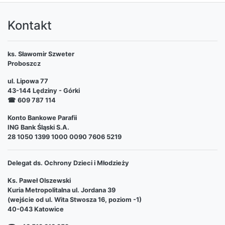
Kontakt
ks. Sławomir Szweter
Proboszcz
ul. Lipowa 77
43-144 Lędziny - Górki
☎
609 787 114
Konto Bankowe Parafii
ING Bank Śląski S.A.
28 1050 1399 1000 0090 7606 5219
Delegat ds. Ochrony Dzieci i Młodzieży
Ks. Paweł Olszewski
Kuria Metropolitalna ul. Jordana 39
(wejście od ul. Wita Stwosza 16, poziom -1)
40-043 Katowice