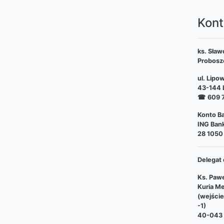
Kont
ks. Sław
Probosz
ul. Lipo
43-144 L
☎
609 
Konto Ba
ING Bank
28 1050
Delegat 
Ks. Pawe
Kuria Me
(wejści
-1)
40-043 