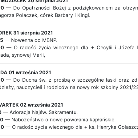
IEDZIAŁEK 30 sierpnia 2021
00
— Do Opatrzności Bożej z podziękowaniem za otrzyman
gorza Polaczek, córek Barbary i Kingi.
REK 31 sierpnia 2021
45
— Nowenna do MBNP.
00
— O radość życia wiecznego dla + Cecylii i Józefa K
ada, synowej Marii,
DA 01 września 2021
00
— Do Ducha św. z prośbą o szczególne łaski oraz zdro
zieży, nauczycieli i rodziców na nowy rok szkolny 2021/22
ARTEK 02 września 2021
0
— Adoracja Najśw. Sakramentu.
30
— Nabożeństwo o nowe powołania kapłańskie.
00
— O radość życia wiecznego dla + ks. Henryka Golaszcz