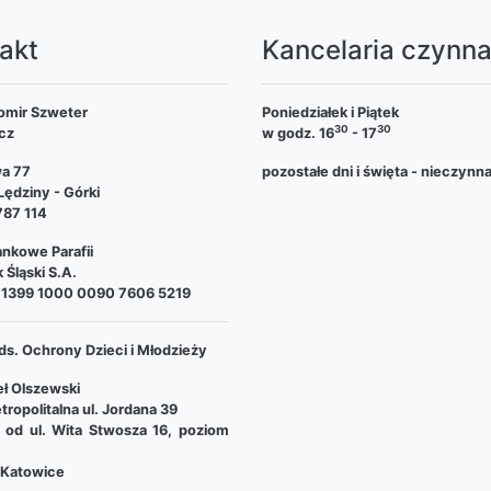
akt
Kancelaria czynn
omir Szweter
Poniedziałek i Piątek
30
30
cz
w godz. 16
- 17
wa 77
pozostałe dni i święta - nieczynn
ędziny - Górki
787 114
nkowe Parafii
 Śląski S.A.
 1399 1000 0090 7606 5219
ds. Ochrony Dzieci i Młodzieży
ł Olszewski
tropolitalna ul. Jordana 39
e od ul. Wita Stwosza 16, poziom
Katowice