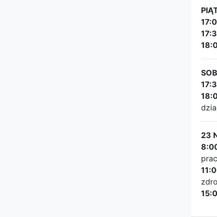
PIĄ
17:
17:
18:
SOB
17:
18:
dzia
23 
8:0
prac
11:
zdro
15: