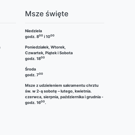
a
Msze święte
Niedziela
00
00
godz. 8
i 10
a
Poniedziałek, Wtorek,
Czwartek, Piątek i Sobota
00
godz. 18
Środa
00
godz. 7
Msze z udzieleniem sakramentu chrztu
św. w 2-ą sobotę – lutego, kwietnia.
czerwca, sierpnia, października i grudnia -
00
godz. 16
.