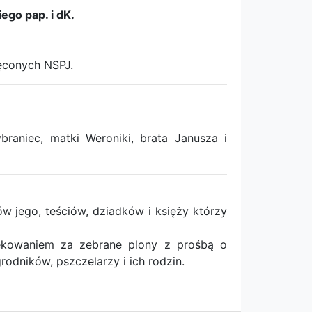
go pap. i dK.
ęconych NSPJ.
aniec, matki Weroniki, brata Janusza i
 jego, teściów, dziadków i księży którzy
kowaniem za zebrane plony z prośbą o
odników, pszczelarzy i ich rodzin.