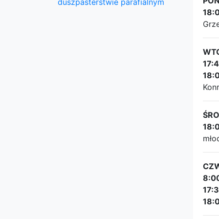
PON
duszpasterstwie parafialnym
18:
Grze
WTO
17:
18:
Konr
ŚRO
18:
młod
CZW
8:0
17:
18: