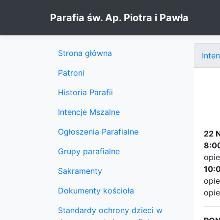
Skip to content
Parafia św. Ap. Piotra i Pawła
Strona główna
Inte
Patroni
Historia Parafii
Intencje Mszalne
Ogłoszenia Parafialne
22 
8:0
Grupy parafialne
opie
10:
Sakramenty
opie
Dokumenty kościoła
opie
Standardy ochrony dzieci w