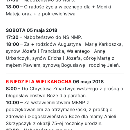
18:00
– O radość życia wiecznego dla + Moniki
Mateja oraz + z pokrewieństwa.
SOBOTA 05 maja 2018
17:30
– Nabożeństwo do NS NMP.
18:00
– Za + rodziców Augustyna i Marię Karkoszka,
synów Józefa i Franciszka, Walentego i Annę
Urbańczyk, synów Ericha i Józefa, córkę Martę z
mężem Pawłem, synową Bogusławę i rodzinę Jeleń.
6 NIEDZIELA WIELKANOCNA
06 maja 2018
8:00
– Do Chrystusa Zmartwychwstałego z prośbą o
błogosławieństwo Boże dla parafian.
10:00
– Za wstawiennictwem MBNP z
podziękowaniem za otrzymane łaski, z prośbą o
zdrowie i błogosławieństwo Boże dla mamy Anieli
Skrzypczyk z okazji 75-ej rocznicy urodzin.