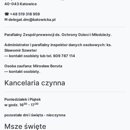
40-043 Katowice
☎ +48 519 318 959
✉ delegat.dm@katowicka.pl
Parafialny Zespół prewencji ds. Ochrony Dzieci i Młodzieży.
Administrator i parafialny inspektor danych osobowych: ks.
Sławomir Szweter
— kontakt osobisty lub tel. 609 787 114
Osoba zaufana: Mirosław Boruta
— kontakt osobisty.
Kancelaria czynna
Poniedziałek i Piątek
30
30
w godz. 16
- 17
pozostałe dni i święta - nieczynna
Msze święte