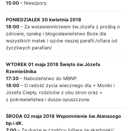
15:00
– Nieszpory.
PONIEDZIAŁEK 30 kwietnia 2018
18:00
– Za wstawiennictwem św.Józefa z prośbą o
zdrowie, opiekę i błogosławieństwo Boże dla
wszystkich matek i ojców naszej parafii./ofiara od
życzliwych parafian/
WTOREK 01 maja 2018 Święto św.Józefa
Rzemieślnika
17:30
– Nabożeństwo do MBNP.
18:00
– O radość życia wiecznego dla + Moniki i
Józefa Ciepły, rodziców z obu stron oraz +
z pokrewieństwa i dusze opuszczone.
ŚRODA 02 maja 2018 Wspomnienie św.Atanazego
bp.i dK.
7:00
– Za dusze w czyśćcu./ofiara ze skarbonki/