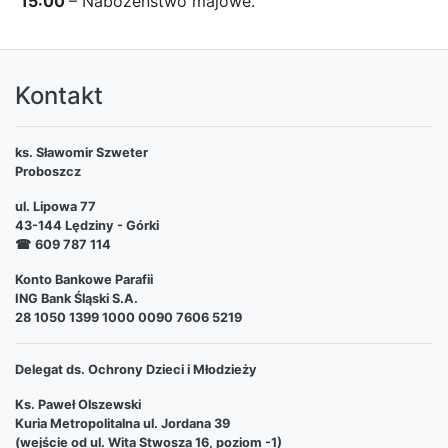
15:00
– Nabożeństwo majowe.
Kontakt
ks. Sławomir Szweter
Proboszcz
ul. Lipowa 77
43-144 Lędziny - Górki
☎
609 787 114
Konto Bankowe Parafii
ING Bank Śląski S.A.
28 1050 1399 1000 0090 7606 5219
Delegat ds. Ochrony Dzieci i Młodzieży
Ks. Paweł Olszewski
Kuria Metropolitalna ul. Jordana 39
(wejście od ul. Wita Stwosza 16, poziom -1)