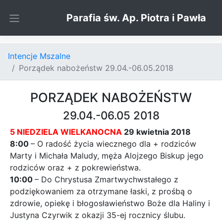
Skip to content
Parafia św. Ap. Piotra i Pawła
Intencje Mszalne
Porządek nabożeństw 29.04.-06.05.2018
PORZĄDEK NABOŻEŃSTW
29.04.-06.05 2018
5 NIEDZIELA WIELKANOCNA
29 kwietnia 2018
8:00
– O radość życia wiecznego dla + rodziców
Marty i Michała Maludy, męża Alojzego Biskup jego
rodziców oraz + z pokrewieństwa.
10:00
– Do Chrystusa Zmartwychwstałego z
podziękowaniem za otrzymane łaski, z prośbą o
zdrowie, opiekę i błogosławieństwo Boże dla Haliny i
Justyna Czyrwik z okazji 35-ej rocznicy ślubu.