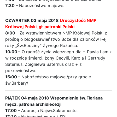
7:30
– Nabożeństwo majowe.
CZWARTEK 03 maja 2018
Uroczystość NMP
Królowej Polski, gł. patronki Polski
8:00
– Za wstawiennictwem NMP Królowej Polski z
prośbą o błogosławieństwo Boże dla członków I-ej
róży „Św.Rodziny” Żywego Różańca.
10:00
– O radość życia wiecznego dla + Pawła Lamik
w rocznicę śmierci, żony Cecylii, Karola i Gertrudy
Saternus, Zbigniewa Saternus oraz + z
pokrewieństwa.
15:00
– Nabożeństwo majowe./przy grocie
św.Barbary/
PIĄTEK 04 maja 2018 Wspomnienie św.Floriana
męcz. patrona archidiecezji
17:00
– Adoracja Najśw.Sakramentu.
17:30
– Nabożeństwo do NSPJ.