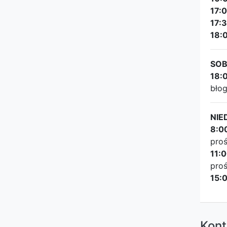
17:
17:
18:
SOB
18:
błog
NIE
8:0
proś
11:
proś
15:
Kont