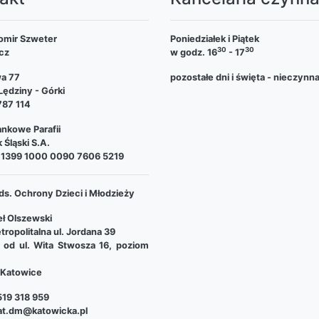
omir Szweter
Poniedziałek i Piątek
30
30
cz
w godz. 16
- 17
wa 77
pozostałe dni i święta - nieczynn
ędziny - Górki
787 114
nkowe Parafii
 Śląski S.A.
 1399 1000 0090 7606 5219
ds. Ochrony Dzieci i Młodzieży
ł Olszewski
tropolitalna ul. Jordana 39
e od ul. Wita Stwosza 16, poziom
Katowice
19 318 959
at.dm@katowicka.pl