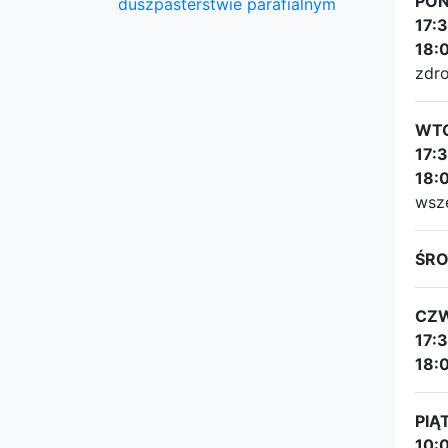
PON
duszpasterstwie parafialnym
17:
18:
zdro
WTO
17:
18:
wsze
ŚRO
CZW
17:
18:
PIĄ
10: