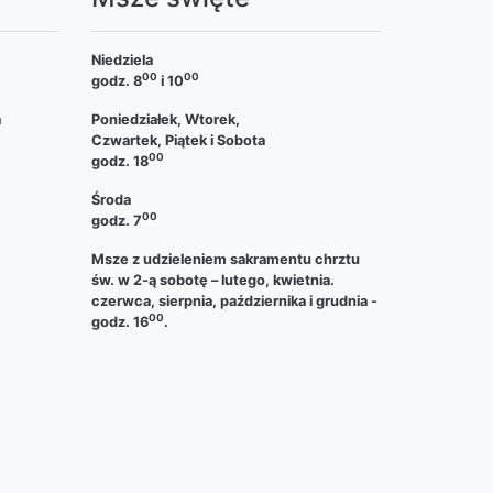
Niedziela
00
00
godz. 8
i 10
a
Poniedziałek, Wtorek,
Czwartek, Piątek i Sobota
00
godz. 18
Środa
00
godz. 7
Msze z udzieleniem sakramentu chrztu
św. w 2-ą sobotę – lutego, kwietnia.
czerwca, sierpnia, października i grudnia -
00
godz. 16
.