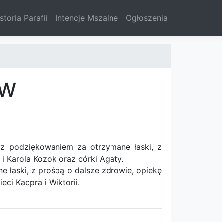
storia Parafii
Intencje Mszalne
Ogłoszenia
TW
z podziękowaniem za otrzymane łaski, z
i Karola Kozok oraz córki Agaty.
łaski, z prośbą o dalsze zdrowie, opiekę
eci Kacpra i Wiktorii.