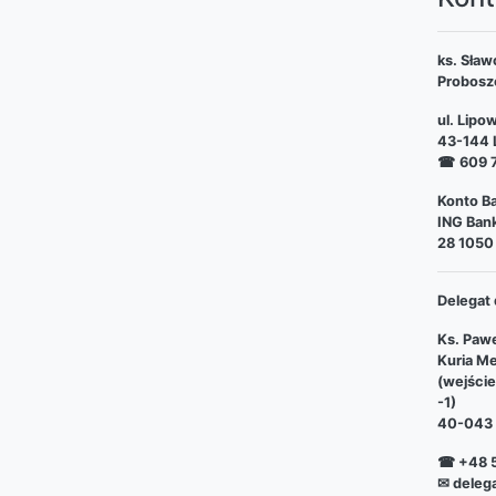
ks. Sław
Probosz
ul. Lipo
43-144 L
☎
609 
Konto Ba
ING Bank
28 1050
Delegat 
Ks. Pawe
Kuria Me
(wejści
-1)
40-043 
☎ +48 5
✉ deleg