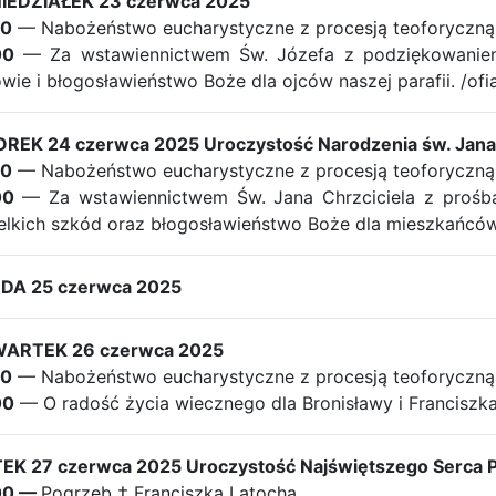
IEDZIAŁEK 23 czerwca 2025
30
— Nabożeństwo eucharystyczne z procesją teoforyczną
00
— Za wstawiennictwem Św. Józefa z podziękowaniem 
wie i błogosławieństwo Boże dla ojców naszej parafii. /ofia
REK 24 czerwca 2025 Uroczystość Narodzenia św. Jana 
30
— Nabożeństwo eucharystyczne z procesją teoforyczną
00
— Za wstawiennictwem Św. Jana Chrzciciela z prośb
lkich szkód oraz błogosławieństwo Boże dla mieszkańcó
DA 25 czerwca 2025
ARTEK 26 czerwca 2025
30
— Nabożeństwo eucharystyczne z procesją teoforyczną
00
— O radość życia wiecznego dla Bronisławy i Franciszk
TEK 27 czerwca 2025 Uroczystość Najświętszego Serca 
00 —
Pogrzeb † Franciszka Latocha.