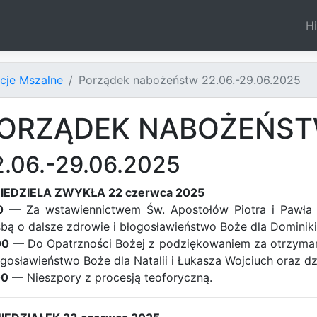
Hi
ncje Mszalne
Porządek nabożeństw 22.06.-29.06.2025
ORZĄDEK NABOŻEŃS
2.06.-29.06.2025
NIEDZIELA ZWYKŁA 22 czerwca 2025
0
— Za wstawiennictwem Św. Apostołów Piotra i Pawła 
bą o dalsze zdrowie i błogosławieństwo Boże dla Dominiki 
00
— Do Opatrzności Bożej z podziękowaniem za otrzymane 
ogosławieństwo Boże dla Natalii i Łukasza Wojciuch oraz dzi
00
— Nieszpory z procesją teoforyczną.