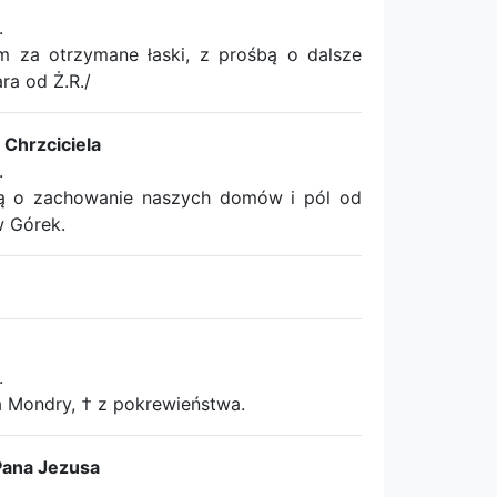
.
za otrzymane łaski, z prośbą o dalsze
ra od Ż.R./
Chrzciciela
.
ą o zachowanie naszych domów i pól od
w Górek.
.
a Mondry, † z pokrewieństwa.
Pana Jezusa