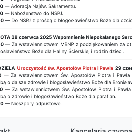
00
— Adoracja Najśw. Sakramentu.
30
— Nabożenstwo do NSPJ.
00
— Do NSPJ z prośbą o błogosławieństwo Boże dla czcici
OTA 28 czerwca 2025 Wspomnienie Niepokalanego Ser
00
— Za wstawiennictwem MBNP z podziękowaniem za otrzy
osławieństwo Boże dla Haliny Ścierskiej i rodzin dzieci.
DZIELA
Uroczystość św. Apostołów Piotra i Pawła
29 cze
0
— Za wstawiennictwem Św. Apostołów Piotra i Pawła 
bą o dalsze zdrowie i błogosławieństwo Boże dla Bronisła
00
— Za wstawiennictwem Św. Apostołów Piotra i Pawła 
bą o zdrowie i błogosławieństwo Boże dla parafian.
00
— Nieszpory odpustowe.
akt
Kancelaria czynn