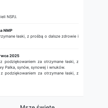
eli NSPJ.
ca NMP
mane łaski, z prośbą o dalsze zdrowie i
rwca 2025
z podziękowaniem za otrzymane łaski, z
wy Palka, synów, synowej i wnuków.
z podziękowaniem za otrzymane łaski, z
a
Msze święte