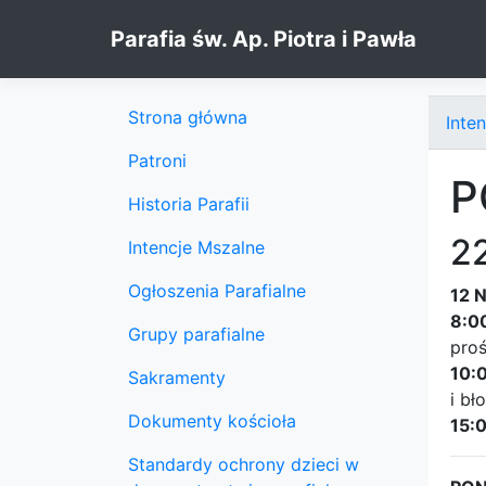
Skip to content
Parafia św. Ap. Piotra i Pawła
Strona główna
Inte
Patroni
P
Historia Parafii
2
Intencje Mszalne
Ogłoszenia Parafialne
12 
8:0
Grupy parafialne
proś
10:
Sakramenty
i bł
Dokumenty kościoła
15:
Standardy ochrony dzieci w