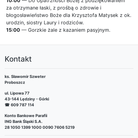
10:00
— Do Opatrzności Bożej z podziękowaniem
za otrzymane łaski, z prośbą o zdrowie i
błogosławieństwo Boże dla Krzysztofa Matysek z ok.
urodzin, siostry Laury i rodziców.
15:00
— Gorzkie żale z kazaniem pasyjnym.
Kontakt
ks. Sławomir Szweter
Proboszcz
ul. Lipowa 77
43-144 Lędziny - Górki
☎
609 787 114
Konto Bankowe Parafii
ING Bank Śląski S.A.
28 1050 1399 1000 0090 7606 5219