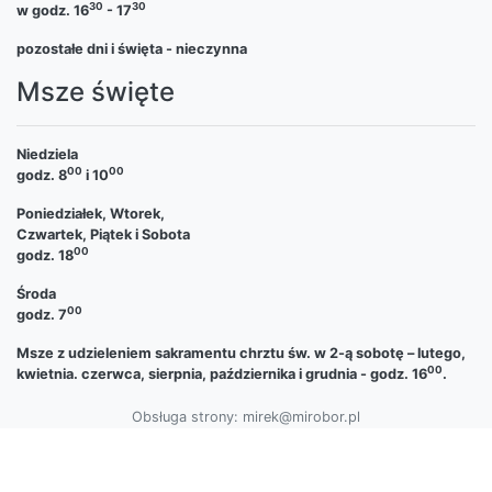
30
30
w godz. 16
- 17
pozostałe dni i święta - nieczynna
Msze święte
Niedziela
00
00
godz. 8
i 10
Poniedziałek, Wtorek,
Czwartek, Piątek i Sobota
00
godz. 18
Środa
00
godz. 7
Msze z udzieleniem sakramentu chrztu św. w 2-ą sobotę – lutego,
00
kwietnia. czerwca, sierpnia, października i grudnia - godz. 16
.
Obsługa strony: mirek@mirobor.pl