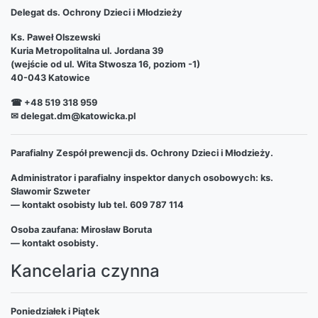
Delegat ds. Ochrony Dzieci i Młodzieży
Ks. Paweł Olszewski
Kuria Metropolitalna ul. Jordana 39
(wejście od ul. Wita Stwosza 16, poziom -1)
40-043 Katowice
☎ +48 519 318 959
✉ delegat.dm@katowicka.pl
Parafialny Zespół prewencji ds. Ochrony Dzieci i Młodzieży.
Administrator i parafialny inspektor danych osobowych: ks.
Sławomir Szweter
— kontakt osobisty lub tel. 609 787 114
Osoba zaufana: Mirosław Boruta
— kontakt osobisty.
Kancelaria czynna
Poniedziałek i Piątek