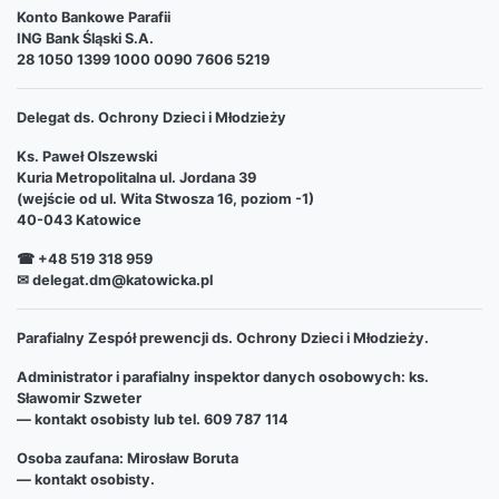
Konto Bankowe Parafii
ING Bank Śląski S.A.
28 1050 1399 1000 0090 7606 5219
Delegat ds. Ochrony Dzieci i Młodzieży
Ks. Paweł Olszewski
Kuria Metropolitalna ul. Jordana 39
(wejście od ul. Wita Stwosza 16, poziom -1)
40-043 Katowice
☎ +48 519 318 959
✉ delegat.dm@katowicka.pl
Parafialny Zespół prewencji ds. Ochrony Dzieci i Młodzieży.
Administrator i parafialny inspektor danych osobowych: ks.
Sławomir Szweter
— kontakt osobisty lub tel. 609 787 114
Osoba zaufana: Mirosław Boruta
— kontakt osobisty.