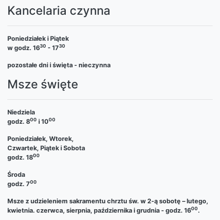
Kancelaria czynna
Poniedziałek i Piątek
30
30
w godz. 16
- 17
pozostałe dni i święta - nieczynna
Msze święte
Niedziela
00
00
godz. 8
i 10
Poniedziałek, Wtorek,
Czwartek, Piątek i Sobota
00
godz. 18
Środa
00
godz. 7
Msze z udzieleniem sakramentu chrztu św. w 2-ą sobotę – lutego,
00
kwietnia. czerwca, sierpnia, października i grudnia - godz. 16
.