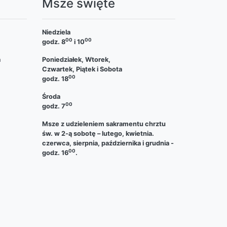
a
Msze święte
Niedziela
00
00
godz. 8
i 10
a
Poniedziałek, Wtorek,
Czwartek, Piątek i Sobota
00
godz. 18
Środa
00
godz. 7
Msze z udzieleniem sakramentu chrztu
św. w 2-ą sobotę – lutego, kwietnia.
czerwca, sierpnia, października i grudnia -
00
godz. 16
.