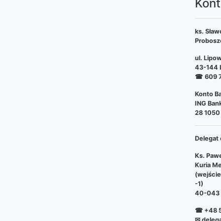
Kont
ks. Sław
Probosz
ul. Lipo
43-144 L
☎
609 
Konto Ba
ING Bank
28 1050
Delegat 
Ks. Pawe
Kuria Me
(wejści
-1)
40-043 
☎ +48 5
✉ deleg