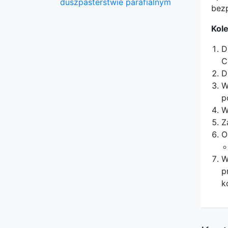
duszpasterstwie parafialnym
bezp
Kole
D
C
D
W
p
W
Z
O
W
p
k