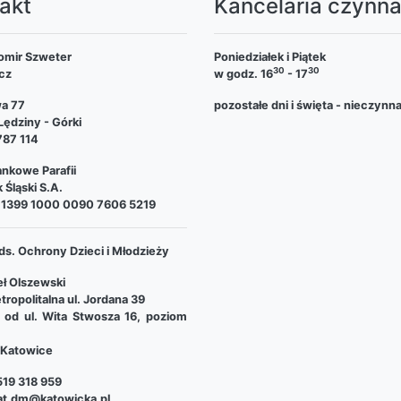
akt
Kancelaria czynn
omir Szweter
Poniedziałek i Piątek
30
30
cz
w godz. 16
- 17
wa 77
pozostałe dni i święta - nieczynn
ędziny - Górki
787 114
nkowe Parafii
 Śląski S.A.
 1399 1000 0090 7606 5219
ds. Ochrony Dzieci i Młodzieży
ł Olszewski
tropolitalna ul. Jordana 39
e od ul. Wita Stwosza 16, poziom
Katowice
19 318 959
at.dm@katowicka.pl