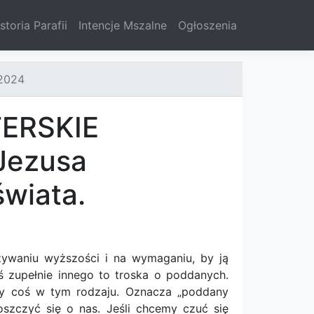
storia Parafii
Intencje Mszalne
Ogłoszenia
.2024
ERSKIE
Jezusa
wiata.
ywaniu wyższości i na wymaganiu, by ją
zupełnie innego to troska o poddanych.
 czy coś w tym rodzaju. Oznacza „poddany
oszczyć się o nas. Jeśli chcemy czuć się