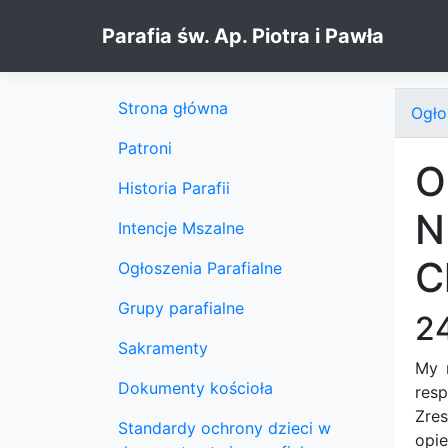
Skip to content
Parafia św. Ap. Piotra i Pawła
Strona główna
Ogło
Patroni
O
Historia Parafii
N
Intencje Mszalne
C
Ogłoszenia Parafialne
Grupy parafialne
24
Sakramenty
My 
Dokumenty kościoła
res
Zres
Standardy ochrony dzieci w
opie