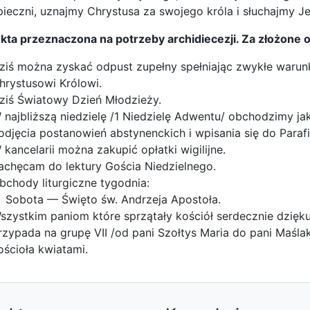
ieczni, uznajmy Chrystusa za swojego króla i słuchajmy Je
kta przeznaczona na potrzeby archidiecezji. Za złożone o
ziś można zyskać odpust zupełny spełniając zwykłe warun
hrystusowi Królowi.
ziś Światowy Dzień Młodzieży.
 najbliższą niedzielę /1 Niedzielę Adwentu/ obchodzimy j
odjęcia postanowień abstynenckich i wpisania się do Parafi
 kancelarii można zakupić opłatki wigilijne.
achęcam do lektury Gościa Niedzielnego.
bchody liturgiczne tygodnia:
Sobota — Święto św. Andrzeja Apostoła.
szystkim paniom które sprzątały kościół serdecznie dzięku
rzypada na grupę VII /od pani Szołtys Maria do pani Maślak
ościoła kwiatami.