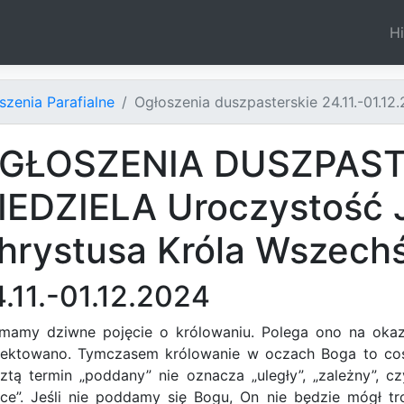
Hi
szenia Parafialne
Ogłoszenia duszpasterskie 24.11.-01.12
GŁOSZENIA DUSZPAST
IEDZIELA Uroczystość 
hrystusa Króla Wszechś
.11.-01.12.2024
mamy dziwne pojęcie o królowaniu. Polega ono na okaz
pektowano. Tymczasem królowanie w oczach Boga to coś 
ztą termin „poddany” nie oznacza „uległy”, „zależny”,
ce”. Jeśli nie poddamy się Bogu, On nie będzie mógł tr