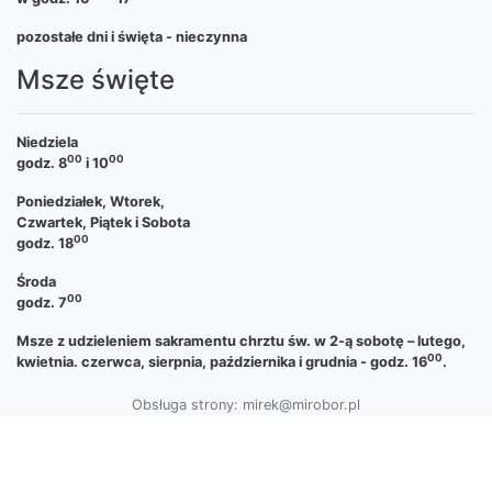
pozostałe dni i święta - nieczynna
Msze święte
Niedziela
00
00
godz. 8
i 10
Poniedziałek, Wtorek,
Czwartek, Piątek i Sobota
00
godz. 18
Środa
00
godz. 7
Msze z udzieleniem sakramentu chrztu św. w 2-ą sobotę – lutego,
00
kwietnia. czerwca, sierpnia, października i grudnia - godz. 16
.
Obsługa strony: mirek@mirobor.pl