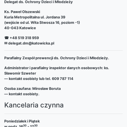
Delegat ds. Ochrony Dzieci i Młodzieży
Ks. Paweł Olszewski
Kuria Metropolitalna ul. Jordana 39
(wejście od ul. Wita Stwosza 16, poziom -1)
40-043 Katowice
☎ +48 519 318 959
✉ delegat.dm@katowicka.pl
Parafialny Zespół prewencji ds. Ochrony Dzieci i Młodzieży.
Administrator i parafialny inspektor danych osobowych: ks.
Sławomir Szweter
— kontakt osobisty lub tel. 609 787 114
Osoba zaufana: Mirosław Boruta
— kontakt osobisty.
Kancelaria czynna
Poniedziałek i Piątek
30
30
w godz. 16
- 17