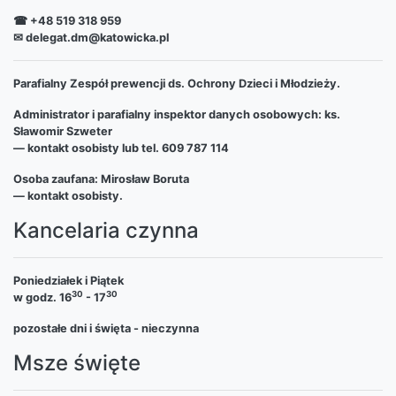
☎ +48 519 318 959
✉ delegat.dm@katowicka.pl
Parafialny Zespół prewencji ds. Ochrony Dzieci i Młodzieży.
Administrator i parafialny inspektor danych osobowych: ks.
Sławomir Szweter
— kontakt osobisty lub tel. 609 787 114
Osoba zaufana: Mirosław Boruta
— kontakt osobisty.
Kancelaria czynna
Poniedziałek i Piątek
30
30
w godz. 16
- 17
pozostałe dni i święta - nieczynna
Msze święte