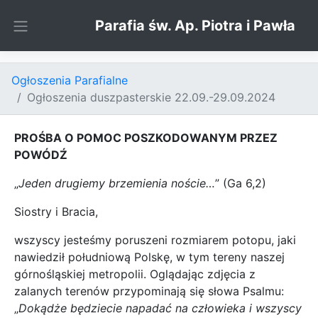
Skip to content
Parafia św. Ap. Piotra i Pawła
Ogłoszenia Parafialne
Ogłoszenia duszpasterskie 22.09.-29.09.2024
PROŚBA O POMOC POSZKODOWANYM PRZEZ
POWÓDŹ
„
Jeden drugiemy brzemienia noście…
” (Ga 6,2)
Siostry i Bracia,
wszyscy jesteśmy poruszeni rozmiarem potopu, jaki
nawiedził południową Polskę, w tym tereny naszej
górnośląskiej metropolii. Oglądając zdjęcia z
zalanych terenów przypominają się słowa Psalmu:
„
Dokądże będziecie napadać na człowieka i wszyscy