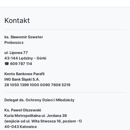
Kontakt
ks. Sławomir Szweter
Proboszcz
ul. Lipowa 77
43-144 Lędziny - Górki
☎
609 787 114
Konto Bankowe Parafii
ING Bank Śląski S.A.
28 1050 1399 1000 0090 7606 5219
Delegat ds. Ochrony Dzieci i Młodzieży
Ks. Paweł Olszewski
Kuria Metropolitalna ul. Jordana 39
(wejście od ul. Wita Stwosza 16, poziom -1)
40-043 Katowice