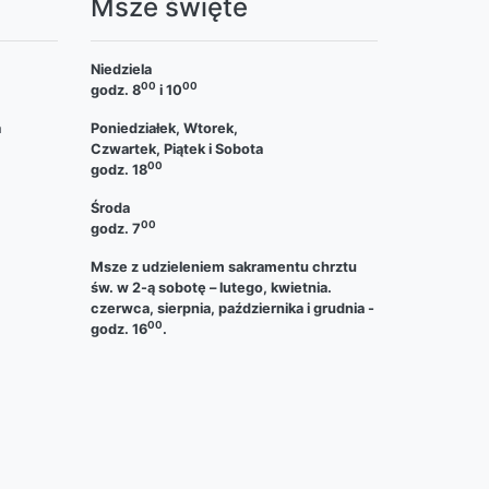
a
Msze święte
Niedziela
00
00
godz. 8
i 10
a
Poniedziałek, Wtorek,
Czwartek, Piątek i Sobota
00
godz. 18
Środa
00
godz. 7
Msze z udzieleniem sakramentu chrztu
św. w 2-ą sobotę – lutego, kwietnia.
czerwca, sierpnia, października i grudnia -
00
godz. 16
.