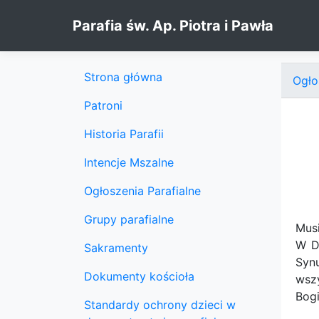
Skip to content
Parafia św. Ap. Piotra i Pawła
Strona główna
Ogło
Patroni
Historia Parafii
Intencje Mszalne
Ogłoszenia Parafialne
Grupy parafialne
Musi
W D
Sakramenty
Synu
Dokumenty kościoła
wszy
Bogi
Standardy ochrony dzieci w