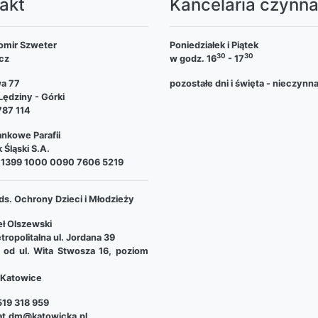
akt
Kancelaria czynn
omir Szweter
Poniedziałek i Piątek
30
30
cz
w godz. 16
- 17
wa 77
pozostałe dni i święta - nieczynn
ędziny - Górki
787 114
nkowe Parafii
 Śląski S.A.
 1399 1000 0090 7606 5219
ds. Ochrony Dzieci i Młodzieży
ł Olszewski
tropolitalna ul. Jordana 39
e od ul. Wita Stwosza 16, poziom
Katowice
19 318 959
at.dm@katowicka.pl