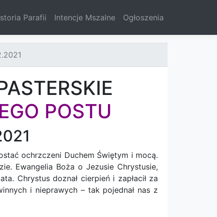
storia Parafii
Intencje Mszalne
Ogłoszenia
2.2021
PASTERSKIE
KIEGO POSTU
2021
zostać ochrzczeni Duchem Świętym i mocą.
e. Ewangelia Boża o Jezusie Chrystusie,
a. Chrystus doznał cierpień i zapłacił za
winnych i nieprawych – tak pojednał nas z