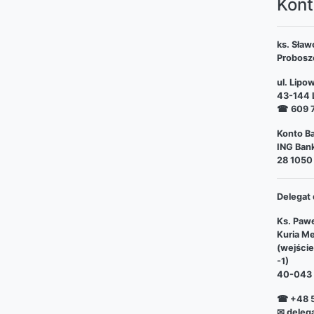
Kont
ks. Sław
Probosz
ul. Lipo
43-144 L
☎
609 
Konto Ba
ING Bank
28 1050
Delegat 
Ks. Pawe
Kuria Me
(wejści
-1)
40-043 
☎ +48 5
✉ deleg