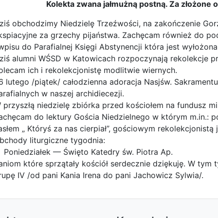
Kolekta zwana jałmużną postną. Za złożone o
ziś obchodzimy Niedzielę Trzeźwości, na zakończenie Gorz
kspiacyjne za grzechy pijaństwa. Zachęcam również do pod
 wpisu do Parafialnej Księgi Abstynencji która jest wyłożona 
ziś alumni WŚSD w Katowicach rozpoczynają rekolekcje pr
olecam ich i rekolekcjonistę modlitwie wiernych.
6 lutego /piątek/ całodzienna adoracja Nasjśw. Sakramen
arafialnych w naszej archidiecezji.
 przyszłą niedzielę zbiórka przed kościołem na fundusz mi
achęcam do lektury Gościa Niedzielnego w którym m.in.: p
asłem „ Któryś za nas cierpiał”, gościowym rekolekcjonistą j
bchody liturgiczne tygodnia:
Poniedziałek — Święto Katedry św. Piotra Ap.
aniom które sprzątały kościół serdecznie dziękuję. W tym 
rupę IV /od pani Kania Irena do pani Jachowicz Sylwia/.