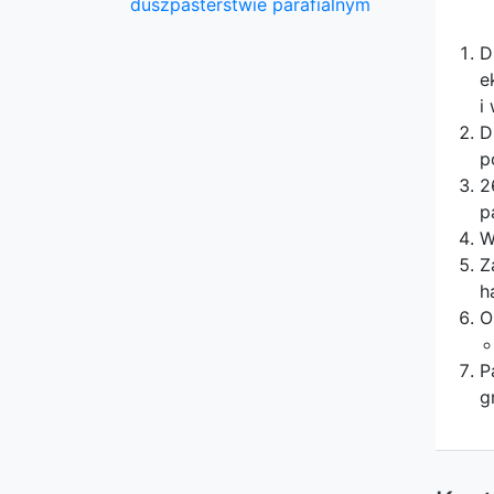
duszpasterstwie parafialnym
D
e
i
D
p
2
p
W
Z
h
O
P
g