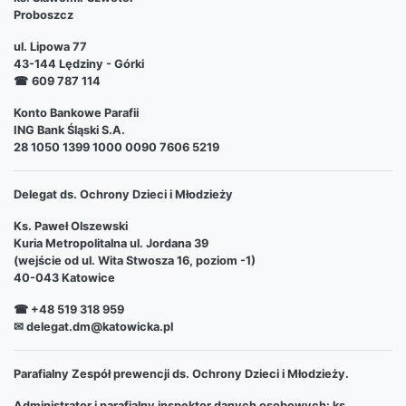
Proboszcz
ul. Lipowa 77
43-144 Lędziny - Górki
☎
609 787 114
Konto Bankowe Parafii
ING Bank Śląski S.A.
28 1050 1399 1000 0090 7606 5219
Delegat ds. Ochrony Dzieci i Młodzieży
Ks. Paweł Olszewski
Kuria Metropolitalna ul. Jordana 39
(wejście od ul. Wita Stwosza 16, poziom -1)
40-043 Katowice
☎ +48 519 318 959
✉ delegat.dm@katowicka.pl
Parafialny Zespół prewencji ds. Ochrony Dzieci i Młodzieży.
Administrator i parafialny inspektor danych osobowych: ks.