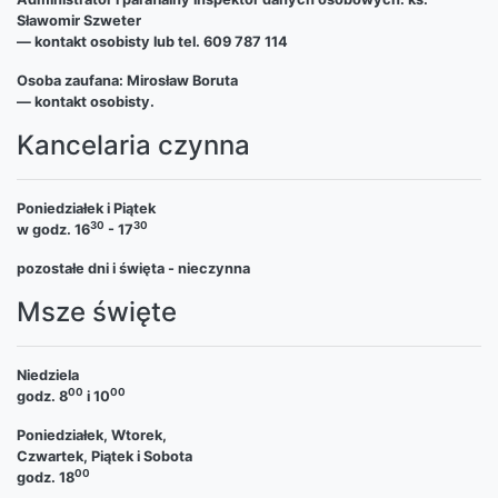
Sławomir Szweter
— kontakt osobisty lub tel. 609 787 114
Osoba zaufana: Mirosław Boruta
— kontakt osobisty.
Kancelaria czynna
Poniedziałek i Piątek
30
30
w godz. 16
- 17
pozostałe dni i święta - nieczynna
Msze święte
Niedziela
00
00
godz. 8
i 10
Poniedziałek, Wtorek,
Czwartek, Piątek i Sobota
00
godz. 18