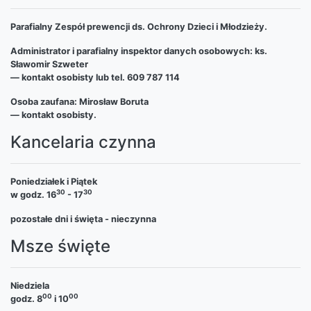
Parafialny Zespół prewencji ds. Ochrony Dzieci i Młodzieży.
Administrator i parafialny inspektor danych osobowych: ks.
Sławomir Szweter
— kontakt osobisty lub tel. 609 787 114
Osoba zaufana: Mirosław Boruta
— kontakt osobisty.
Kancelaria czynna
Poniedziałek i Piątek
30
30
w godz. 16
- 17
pozostałe dni i święta - nieczynna
Msze święte
Niedziela
00
00
godz. 8
i 10