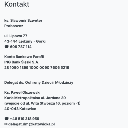
Kontakt
ks. Sławomir Szweter
Proboszcz
ul. Lipowa 77
43-144 Lędziny - Górki
☎
609 787 114
Konto Bankowe Parafii
ING Bank Śląski S.A.
28 1050 1399 1000 0090 7606 5219
Delegat ds. Ochrony Dzieci i Młodzieży
Ks. Paweł Olszewski
Kuria Metropolitalna ul. Jordana 39
(wejście od ul. Wita Stwosza 16, poziom -1)
40-043 Katowice
☎ +48 519 318 959
✉ delegat.dm@katowicka.pl