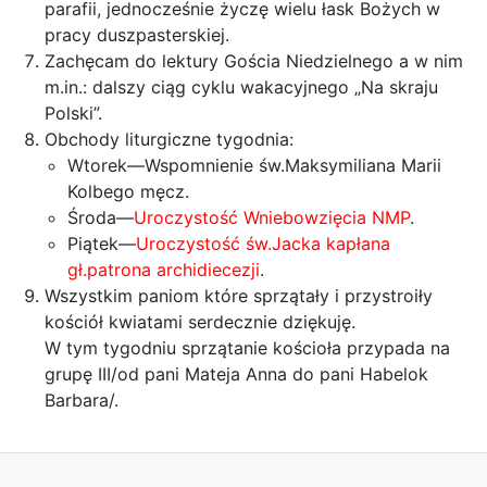
parafii, jednocześnie życzę wielu łask Bożych w
pracy duszpasterskiej.
Zachęcam do lektury Gościa Niedzielnego a w nim
m.in.: dalszy ciąg cyklu wakacyjnego „Na skraju
Polski”.
Obchody liturgiczne tygodnia:
Wtorek—Wspomnienie św.Maksymiliana Marii
Kolbego męcz.
Środa—
Uroczystość Wniebowzięcia NMP
.
Piątek—
Uroczystość św.Jacka kapłana
gł.patrona archidiecezji
.
Wszystkim paniom które sprzątały i przystroiły
kościół kwiatami serdecznie dziękuję.
W tym tygodniu sprzątanie kościoła przypada na
grupę III/od pani Mateja Anna do pani Habelok
Barbara/.