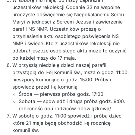
W sobotę /18 maja/ po mszy zapraszam
uczestników rekolekcji Oddanie 33 na wspólne
uroczyste poświęcenie się Niepokalanemu Sercu
Maryi w jedności z Sercem Jezusa i zawierzenie
parafii NS NMP. Uczestników proszę o
przyniesienie aktu osobistego poświęcenia NS
NMP i świece. Kto z uczestników rekolekcji nie
odebrał jeszcze osobistego aktu może to uczynić
po każdej mszy do 17 maja.
W przyszłą niedzielę dzieci naszej parafii
przystąpią do I-ej Komunii św., msza o godz. 11:00,
nieszpory komunijne o godz. 15:00. Próby i
spowiedź przed I-ą komunią:
Środa — pierwsza próba godz. 17:00.
Sobota — spowiedź i druga próba godz. 9:00.
/obecność obu rodziców obowiązkowa/
W sobotę o godz. 11:00 spowiedź i próba dzieci
które 21 maja będą obchodzić I-ą rocznicę
komunii św.