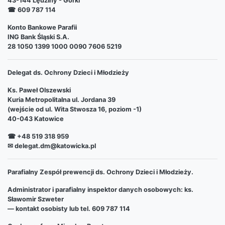
43-144 Lędziny - Górki
☎
609 787 114
Konto Bankowe Parafii
ING Bank Śląski S.A.
28 1050 1399 1000 0090 7606 5219
Delegat ds. Ochrony Dzieci i Młodzieży
Ks. Paweł Olszewski
Kuria Metropolitalna ul. Jordana 39
(wejście od ul. Wita Stwosza 16, poziom -1)
40-043 Katowice
☎ +48 519 318 959
✉ delegat.dm@katowicka.pl
Parafialny Zespół prewencji ds. Ochrony Dzieci i Młodzieży.
Administrator i parafialny inspektor danych osobowych: ks.
Sławomir Szweter
— kontakt osobisty lub tel. 609 787 114