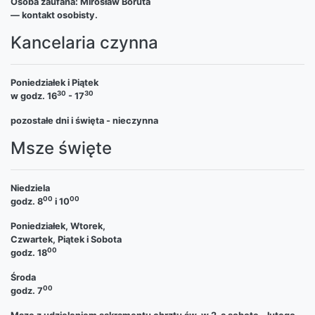
Osoba zaufana: Mirosław Boruta
— kontakt osobisty.
Kancelaria czynna
Poniedziałek i Piątek
30
30
w godz. 16
- 17
pozostałe dni i święta - nieczynna
Msze święte
Niedziela
00
00
godz. 8
i 10
Poniedziałek, Wtorek,
Czwartek, Piątek i Sobota
00
godz. 18
Środa
00
godz. 7