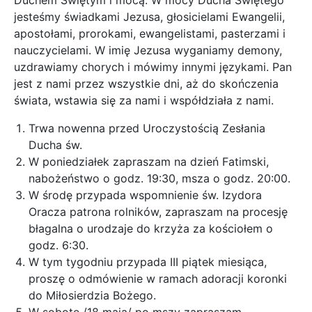
Duchem Świętym i mocą. W mocy Ducha Świętego
jesteśmy świadkami Jezusa, głosicielami Ewangelii,
apostołami, prorokami, ewangelistami, pasterzami i
nauczycielami. W imię Jezusa wyganiamy demony,
uzdrawiamy chorych i mówimy innymi językami. Pan
jest z nami przez wszystkie dni, aż do skończenia
świata, wstawia się za nami i współdziała z nami.
Trwa nowenna przed Uroczystością Zesłania
Ducha św.
W poniedziałek zapraszam na dzień Fatimski,
nabożeństwo o godz. 19:30, msza o godz. 20:00.
W środę przypada wspomnienie św. Izydora
Oracza patrona rolników, zapraszam na procesję
błagalna o urodzaje do krzyża za kościołem o
godz. 6:30.
W tym tygodniu przypada III piątek miesiąca,
proszę o odmówienie w ramach adoracji koronki
do Miłosierdzia Bożego.