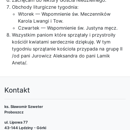
Zachęcam do lektury Gościa Niedzielnego.
Obchody liturgiczne tygodnia:
Wtorek — Wspomnienie św. Meczenników
Karola Lwangi i Tow.
Czwartek — Wspomnienie św. Justyna męcz.
Wszystkim paniom które sprzątały i przystroiły
kościół kwiatami serdecznie dziękuję. W tym
tygodniu sprzątanie kościoła przypada na grupę II
/od pani Jurowicz Aleksandra do pani Lamik
Aneta/.
Kontakt
ks. Sławomir Szweter
Proboszcz
ul. Lipowa 77
43-144 Lędziny - Górki