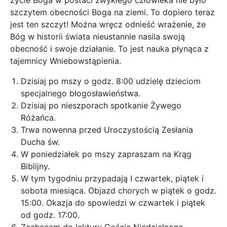
życie Boga w postaci zwykłego człowieka nie było
szczytem obecności Boga na ziemi. To dopiero teraz
jest ten szczyt! Można wręcz odnieść wrażenie, że
Bóg w historii świata nieustannie nasila swoją
obecność i swoje działanie. To jest nauka płynąca z
tajemnicy Wniebowstąpienia.
Dzisiaj po mszy o godz. 8:00 udzielę dzieciom
specjalnego błogosławieństwa.
Dzisiaj po nieszporach spotkanie Żywego
Różańca.
Trwa nowenna przed Uroczystością Zesłania
Ducha św.
W poniedziałek po mszy zapraszam na Krąg
Biblijny.
W tym tygodniu przypadają I czwartek, piątek i
sobota miesiąca. Objazd chorych w piątek o godz.
15:00. Okazja do spowiedzi w czwartek i piątek
od godz. 17:00.