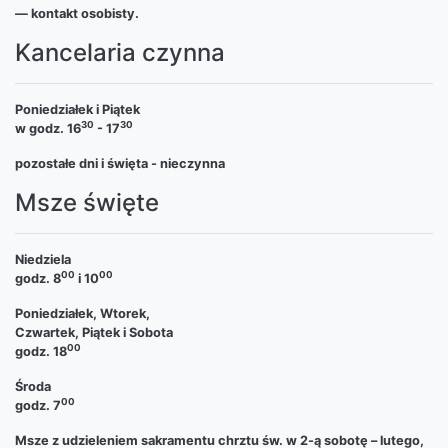
— kontakt osobisty.
Kancelaria czynna
Poniedziałek i Piątek
30
30
w godz. 16
- 17
pozostałe dni i święta - nieczynna
Msze święte
Niedziela
00
00
godz. 8
i 10
Poniedziałek, Wtorek,
Czwartek, Piątek i Sobota
00
godz. 18
Środa
00
godz. 7
Msze z udzieleniem sakramentu chrztu św. w 2-ą sobotę – lutego,