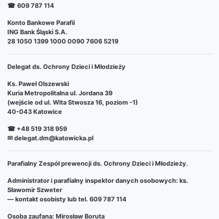
☎
609 787 114
Konto Bankowe Parafii
ING Bank Śląski S.A.
28 1050 1399 1000 0090 7606 5219
Delegat ds. Ochrony Dzieci i Młodzieży
Ks. Paweł Olszewski
Kuria Metropolitalna ul. Jordana 39
(wejście od ul. Wita Stwosza 16, poziom -1)
40-043 Katowice
☎ +48 519 318 959
✉ delegat.dm@katowicka.pl
Parafialny Zespół prewencji ds. Ochrony Dzieci i Młodzieży.
Administrator i parafialny inspektor danych osobowych: ks.
Sławomir Szweter
— kontakt osobisty lub tel. 609 787 114
Osoba zaufana: Mirosław Boruta