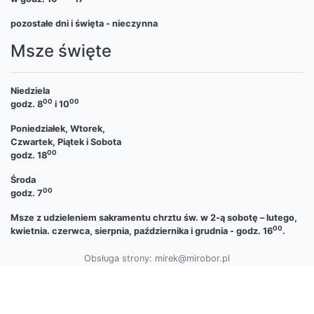
pozostałe dni i święta - nieczynna
Msze święte
Niedziela
00
00
godz. 8
i 10
Poniedziałek, Wtorek,
Czwartek, Piątek i Sobota
00
godz. 18
Środa
00
godz. 7
Msze z udzieleniem sakramentu chrztu św. w 2-ą sobotę – lutego,
00
kwietnia. czerwca, sierpnia, października i grudnia - godz. 16
.
Obsługa strony: mirek@mirobor.pl