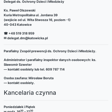
Delegat ds. Ochrony Dzieci i Młodzieży
Ks. Paweł Olszewski
Kuria Metropolitalna ul. Jordana 39
(wejście od ul. Wita Stwosza 16, poziom -1)
40-043 Katowice
☎ +48 519 318 959
✉ delegat.dm@katowicka.pl
Parafialny Zespół prewencji ds. Ochrony Dzieci i Młodzieży.
Administrator i parafialny inspektor danych osobowych: ks.
Sławomir Szweter
— kontakt osobisty lub tel. 609 787 114
Osoba zaufana: Mirosław Boruta
— kontakt osobisty.
Kancelaria czynna
Poniedziałek i Piątek
30
30
w godz. 16
- 17