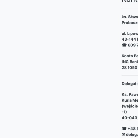
ks. Sław
Probosz
ul. Lipo
43-144 L
☎
609 
Konto Ba
ING Bank
28 1050
Delegat 
Ks. Pawe
Kuria Me
(wejści
-1)
40-043 
☎ +48 5
✉ deleg