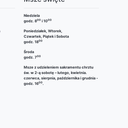
Niedziela
00
00
godz. 8
i 10
a
Poniedziałek, Wtorek,
Czwartek, Piątek i Sobota
00
godz. 18
Środa
00
godz. 7
Msze z udzieleniem sakramentu chrztu
św. w 2-ą sobotę – lutego, kwietnia.
czerwca, sierpnia, października i grudnia -
00
godz. 16
.