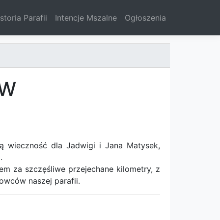
storia Parafii
Intencje Mszalne
Ogłoszenia
TW
ą wieczność dla Jadwigi i Jana Matysek,
.
 za szczęśliwe przejechane kilometry, z
owców naszej parafii.