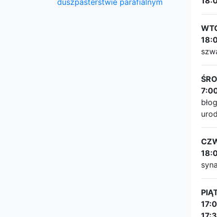
18:
duszpasterstwie parafialnym
WTOR
18:
szwa
ŚRO
7:0
bło
urod
CZW
18:
syna
PIĄT
17:
17: