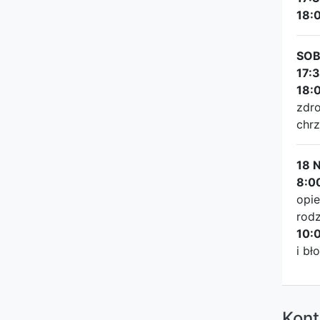
18:
SOB
17:
18:
zdro
chrz
18 
8:0
opie
rodz
10:
i bł
Kont