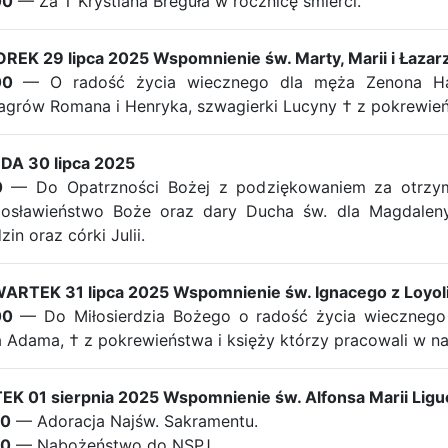
00
— Za † Krystiana Breguła w rocznicę śmierci.
EK 29 lipca 2025 Wspomnienie św. Marty, Marii i Łazar
00
— O radość życia wiecznego dla męża Zenona Habel
grów Romana i Henryka, szwagierki Lucyny † z pokrewień
DA 30 lipca 2025
0
— Do Opatrzności Bożej z podziękowaniem za otrzyma
gosławieństwo Boże oraz dary Ducha św. dla Magdaleny
zin oraz córki Julii.
ARTEK 31 lipca 2025 Wspomnienie św. Ignacego z Loyoli
00
— Do Miłosierdzia Bożego o radość życia wiecznego d
 Adama, † z pokrewieństwa i księży którzy pracowali w nas
EK 01 sierpnia 2025 Wspomnienie św. Alfonsa Marii Liguo
00
— Adoracja Najśw. Sakramentu.
30
— Nabożeństwo do NSPJ.