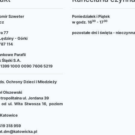
omir Szweter
Poniedziałek i Piątek
30
30
cz
w godz. 16
- 17
wa 77
pozostałe dni i święta - nieczynn
ędziny - Górki
787 114
nkowe Parafii
 Śląski S.A.
 1399 1000 0090 7606 5219
ds. Ochrony Dzieci i Młodzieży
ł Olszewski
tropolitalna ul. Jordana 39
e od ul. Wita Stwosza 16, poziom
Katowice
19 318 959
at.dm@katowicka.pl