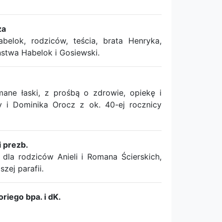
za
ok, rodziców, teścia, brata Henryka,
stwa Habelok i Gosiewski.
ne łaski, z prośbą o zdrowie, opiekę i
 i Dominika Orocz z ok. 40-ej rocznicy
 prezb.
la rodziców Anieli i Romana Ścierskich,
zej parafii.
riego bpa. i dK.