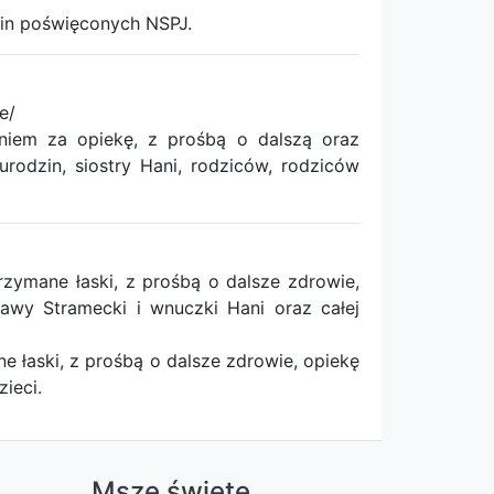
zin poświęconych NSPJ.
e/
iem za opiekę, z prośbą o dalszą oraz
rodzin, siostry Hani, rodziców, rodziców
mane łaski, z prośbą o dalsze zdrowie,
ławy Stramecki i wnuczki Hani oraz całej
łaski, z prośbą o dalsze zdrowie, opiekę
ieci.
a
Msze święte