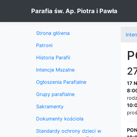
Skip to content
Parafia św. Ap. Piotra i Pawła
Strona główna
Inte
Patroni
P
Historia Parafii
27
Intencje Mszalne
Ogłoszenia Parafialne
17 
8:0
Grupy parafialne
rodz
10:
Sakramenty
proś
Dokumenty kościoła
PON
Standardy ochrony dzieci w