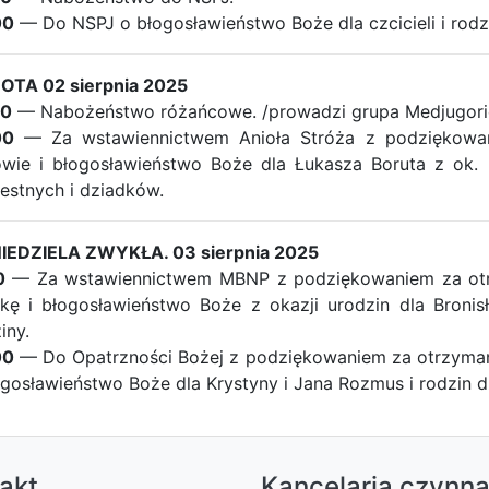
00
— Do NSPJ o błogosławieństwo Boże dla czcicieli i rod
OTA 02 sierpnia 2025
30
— Nabożeństwo różańcowe. /prowadzi grupa Medjugori
00
— Za wstawiennictwem Anioła Stróża z podziękowan
wie i błogosławieństwo Boże dla Łukasza Boruta z ok. u
estnych i dziadków.
NIEDZIELA ZWYKŁA. 03 sierpnia 2025
0
— Za wstawiennictwem MBNP z podziękowaniem za otrzy
kę i błogosławieństwo Boże z okazji urodzin dla Bronis
iny.
00
— Do Opatrzności Bożej z podziękowaniem za otrzymane 
ogosławieństwo Boże dla Krystyny i Jana Rozmus i rodzin dz
akt
Kancelaria czynn