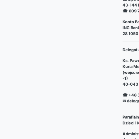
43-144 L
☎
609 
Konto Ba
ING Bank
28 1050
Delegat 
Ks. Pawe
Kuria Me
(wejści
-1)
40-043 
☎ +48 5
✉ deleg
Parafia
Dzieci i
Adminis