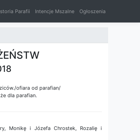
storia Parafii
Intencje Mszalne
Ogłoszenia
ŻEŃSTW
018
iców./ofiara od parafian/
e dla parafian.
, Monikę i Józefa Chrostek, Rozalię i