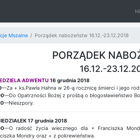
Hi
ncje Mszalne
Porządek nabożeństw 16.12.-23.12.2018
PORZĄDEK NABO
16.12.-23.12.2
IEDZIELA ADWENTU
16 grudnia 2018
0
—Za + ks.Pawła Hahna w 26-ą rocznicę śmierci i jego rodz
00
—Do Opatrzności Bożej z prośbą o błogosławieństwo Boż
00
—Nieszpory.
IEDZIAŁEK 17 grudnia 2018
00
—O radość życia wiecznego dla + Franciszka Mondry
ciszka Mondry oraz + z pokrewieństwa.