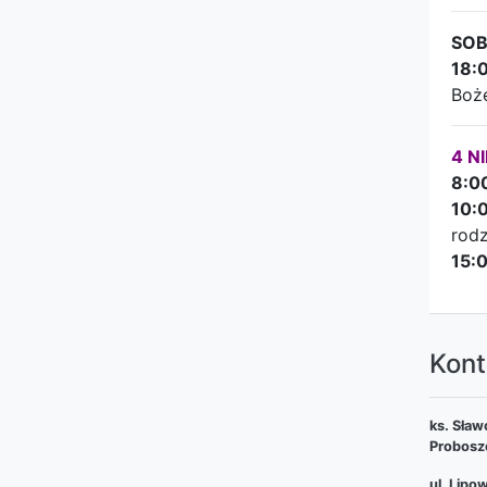
SOB
18:
Boże
4 N
8:0
10:
rodz
15:
Kont
ks. Sław
Probosz
ul. Lipo