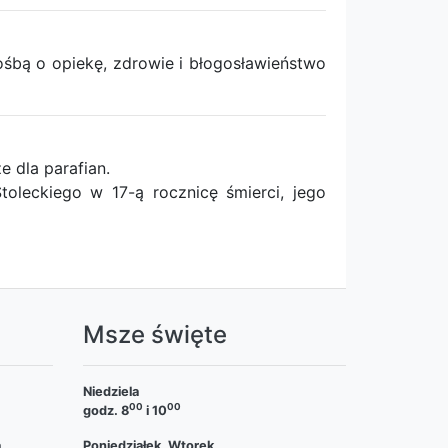
bą o opiekę, zdrowie i błogosławieństwo
 dla parafian.
oleckiego w 17-ą rocznicę śmierci, jego
a
Msze święte
Niedziela
00
00
godz. 8
i 10
a
Poniedziałek, Wtorek,