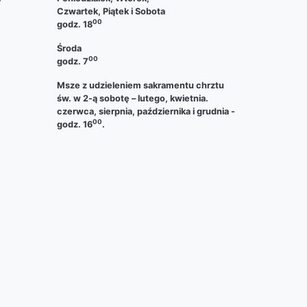
Czwartek, Piątek i Sobota
00
godz. 18
Środa
00
godz. 7
Msze z udzieleniem sakramentu chrztu
św. w 2-ą sobotę – lutego, kwietnia.
czerwca, sierpnia, października i grudnia -
00
godz. 16
.