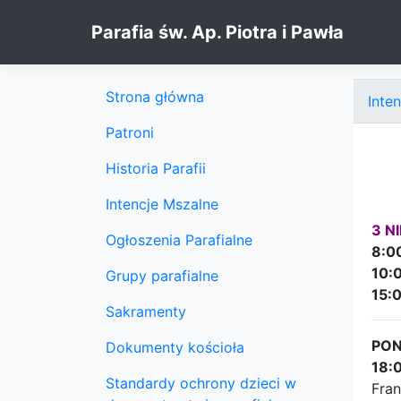
Skip to content
Parafia św. Ap. Piotra i Pawła
Strona główna
Inte
Patroni
Historia Parafii
Intencje Mszalne
3 N
Ogłoszenia Parafialne
8:0
10:
Grupy parafialne
15:
Sakramenty
PON
Dokumenty kościoła
18:
Standardy ochrony dzieci w
Fran