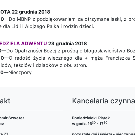
OTA 22 grudnia 2018
00
—Do MBNP z podziękowaniem za otrzymane łaski, z proś
 dla Lidii i Alojzego Palka i rodzin dzieci.
IEDZIELA ADWENTU
23 grudnia 2018
0
—Do Opatrzności Bożej z prośbą o błogosławieństwo Boże
00
—O radość życia wiecznego dla + męża Franciszka St
iców, teściów i dziadków z obu stron.
00
—Nieszpory.
akt
Kancelaria czynn
omir Szweter
Poniedziałek i Piątek
30
30
cz
w godz. 16
- 17
wa 77
pozostałe dni i święta - nieczynn