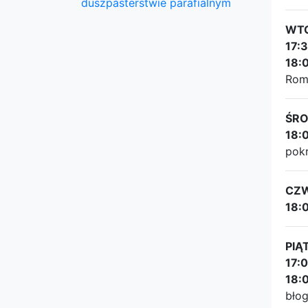
duszpasterstwie parafialnym
WTO
17:
18:
Roma
ŚRO
18:
pokr
CZW
18:
PIĄ
17:
18:
błog