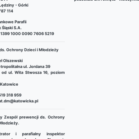
ędziny - Górki
787 114
nkowe Parafii
 Śląski S.A.
 1399 1000 0090 7606 5219
ds. Ochrony Dzieci i Młodzieży
ł Olszewski
tropolitalna ul. Jordana 39
e od ul. Wita Stwosza 16, poziom
Katowice
19 318 959
at.dm@katowicka.pl
lny Zespół prewencji ds. Ochrony
 Młodzieży.
trator i parafialny inspektor