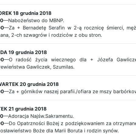
REK 18 grudnia 2018
30
—Nabożeństwo do MBNP.
00
—Za + Bernadetę Serafin w 2-ą rocznicę śmierci, męż
na, 2-ch szwagrów i rodziców z obu stron.
DA 19 grudnia 2018
00
—O radość życia wiecznego dla + Józefa Gawlicz
ewieństwa Gawliczek, Szumilas.
ARTEK 20 grudnia 2018
00
—Za + górników naszej parafii./ofiara ze mszy barbórko
TEK 21 grudnia 2018
00
—Adoracja Najśw.Sakramentu.
00
—Do Opatrzności Bożej z podziękowaniem za otrzymane ł
osławieństwo Boże dla Marii Boruta i rodzin synów.