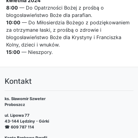
kwietnia 2024
8:00
— Do Opatrzności Bożej z prośbą o
błogosławieństwo Boże dla parafian.
10:00
— Do Miłosierdzia Bożego z podziękowaniem
za otrzymane łaski, z prośbą o zdrowie i
błogosławieństwo Boże dla Krystyny i Franciszka
Kolny, dzieci i wnuków.
15:00
— Nieszpory.
Kontakt
ks. Sławomir Szweter
Proboszcz
ul. Lipowa 77
43-144 Lędziny - Górki
☎
609 787 114
Konto Bankowe Parafii