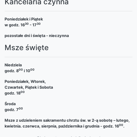
Kancelaria czynna
Poniedziałek i Piątek
30
30
w godz. 16
- 17
pozostałe dni i święta - nieczynna
Msze święte
Niedziela
00
00
godz. 8
i 10
Poniedziałek, Wtorek,
Czwartek, Piątek i Sobota
00
godz. 18
Środa
00
godz. 7
Msze z udzieleniem sakramentu chrztu św. w 2-ą sobotę – lutego,
00
kwietnia. czerwca, sierpnia, października i grudnia - godz. 16
.