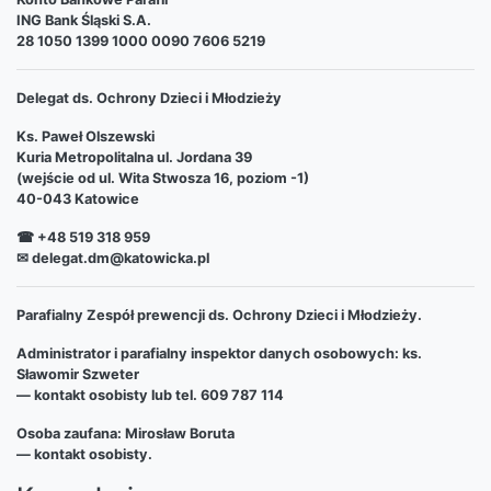
ING Bank Śląski S.A.
28 1050 1399 1000 0090 7606 5219
Delegat ds. Ochrony Dzieci i Młodzieży
Ks. Paweł Olszewski
Kuria Metropolitalna ul. Jordana 39
(wejście od ul. Wita Stwosza 16, poziom -1)
40-043 Katowice
☎ +48 519 318 959
✉ delegat.dm@katowicka.pl
Parafialny Zespół prewencji ds. Ochrony Dzieci i Młodzieży.
Administrator i parafialny inspektor danych osobowych: ks.
Sławomir Szweter
— kontakt osobisty lub tel. 609 787 114
Osoba zaufana: Mirosław Boruta
— kontakt osobisty.