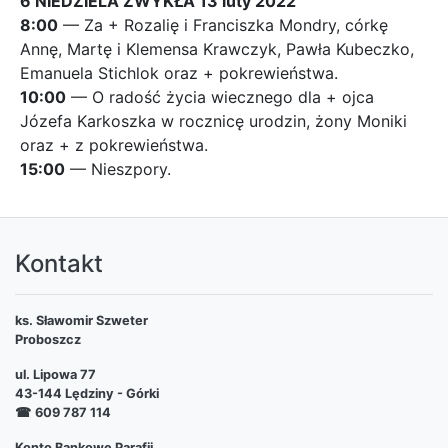
6 NIEDZIELA ZWYKŁA 13 luty 2022
8:00
— Za + Rozalię i Franciszka Mondry, córkę
Annę, Martę i Klemensa Krawczyk, Pawła Kubeczko,
Emanuela Stichlok oraz + pokrewieństwa.
10:00
— O radość życia wiecznego dla + ojca
Józefa Karkoszka w rocznicę urodzin, żony Moniki
oraz + z pokrewieństwa.
15:00
— Nieszpory.
Kontakt
ks. Sławomir Szweter
Proboszcz
ul. Lipowa 77
43-144 Lędziny - Górki
☎
609 787 114
Konto Bankowe Parafii