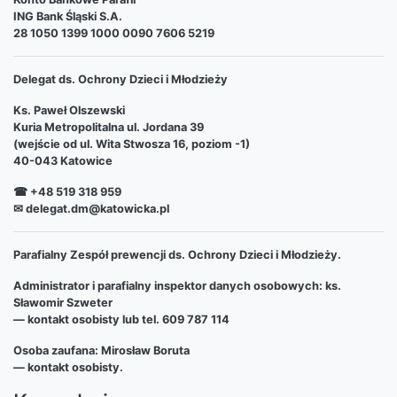
ING Bank Śląski S.A.
28 1050 1399 1000 0090 7606 5219
Delegat ds. Ochrony Dzieci i Młodzieży
Ks. Paweł Olszewski
Kuria Metropolitalna ul. Jordana 39
(wejście od ul. Wita Stwosza 16, poziom -1)
40-043 Katowice
☎ +48 519 318 959
✉ delegat.dm@katowicka.pl
Parafialny Zespół prewencji ds. Ochrony Dzieci i Młodzieży.
Administrator i parafialny inspektor danych osobowych: ks.
Sławomir Szweter
— kontakt osobisty lub tel. 609 787 114
Osoba zaufana: Mirosław Boruta
— kontakt osobisty.