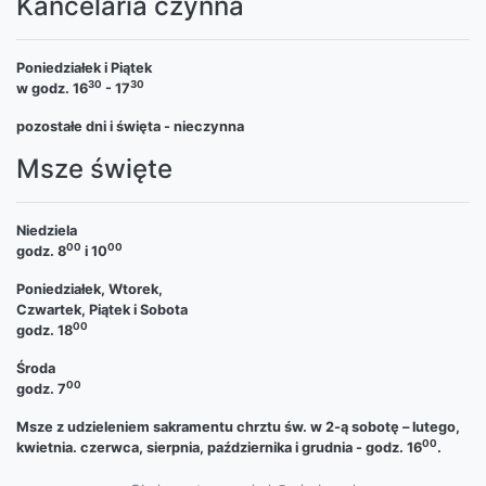
Kancelaria czynna
Poniedziałek i Piątek
30
30
w godz. 16
- 17
pozostałe dni i święta - nieczynna
Msze święte
Niedziela
00
00
godz. 8
i 10
Poniedziałek, Wtorek,
Czwartek, Piątek i Sobota
00
godz. 18
Środa
00
godz. 7
Msze z udzieleniem sakramentu chrztu św. w 2-ą sobotę – lutego,
00
kwietnia. czerwca, sierpnia, października i grudnia - godz. 16
.