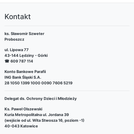
Kontakt
ks. Sławomir Szweter
Proboszcz
ul. Lipowa 77
43-144 Lędziny - Górki
☎
609 787 114
Konto Bankowe Parafii
ING Bank Śląski S.A.
28 1050 1399 1000 0090 7606 5219
Delegat ds. Ochrony Dzieci i Młodzieży
Ks. Paweł Olszewski
Kuria Metropolitalna ul. Jordana 39
(wejście od ul. Wita Stwosza 16, poziom -1)
40-043 Katowice