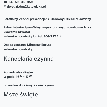
☎ +48 519 318 959
✉ delegat.dm@katowicka.pl
Parafialny Zespół prewencji ds. Ochrony Dzieci i Młodzieży.
Administrator i parafialny inspektor danych osobowych: ks.
Sławomir Szweter
— kontakt osobisty lub tel. 609 787 114
Osoba zaufana: Mirosław Boruta
— kontakt osobisty.
Kancelaria czynna
Poniedziałek i Piątek
30
30
w godz. 16
- 17
pozostałe dni i święta - nieczynna
Msze święte