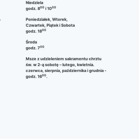
Niedziela
00
00
godz. 8
i 10
a
Poniedziałek, Wtorek,
Czwartek, Piątek i Sobota
00
godz. 18
Środa
00
godz. 7
Msze z udzieleniem sakramentu chrztu
św. w 2-ą sobotę – lutego, kwietnia.
czerwca, sierpnia, października i grudnia -
00
godz. 16
.