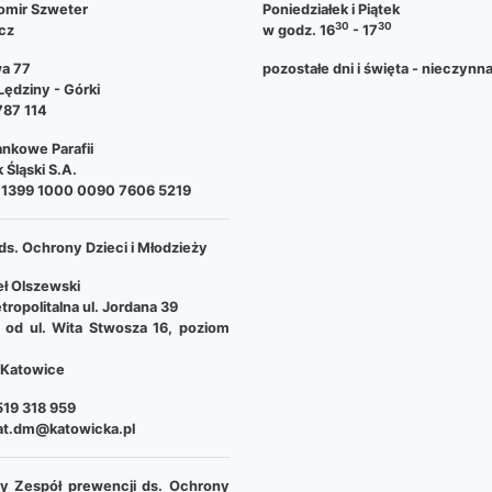
omir Szweter
Poniedziałek i Piątek
30
30
cz
w godz. 16
- 17
wa 77
pozostałe dni i święta - nieczynn
ędziny - Górki
787 114
nkowe Parafii
 Śląski S.A.
 1399 1000 0090 7606 5219
ds. Ochrony Dzieci i Młodzieży
ł Olszewski
tropolitalna ul. Jordana 39
e od ul. Wita Stwosza 16, poziom
Katowice
19 318 959
at.dm@katowicka.pl
lny Zespół prewencji ds. Ochrony