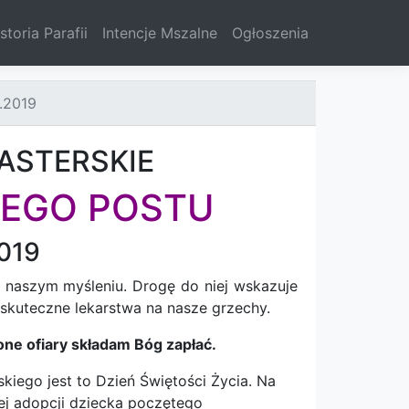
storia Parafii
Intencje Mszalne
Ogłoszenia
.2019
ASTERSKIE
KIEGO POSTU
2019
 naszym myśleniu. Drogę do niej wskazuje
 skuteczne lekarstwa na nasze grzechy.
one ofiary składam Bóg zapłać.
iego jest to Dzień Świętości Życia. Na
ej adopcji dziecka poczętego