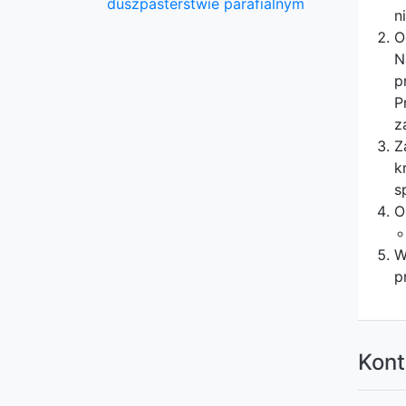
duszpasterstwie parafialnym
n
O
N
p
P
z
Z
k
s
O
W
p
Kont