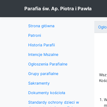
Skip to content
Parafia św. Ap. Piotra i Pawła
Strona główna
Ogło
Patroni
Historia Parafii
Intencje Mszalne
Ogłoszenia Parafialne
Grupy parafialne
Wszy
Kośc
Sakramenty
Dokumenty kościoła
W
Standardy ochrony dzieci w
m