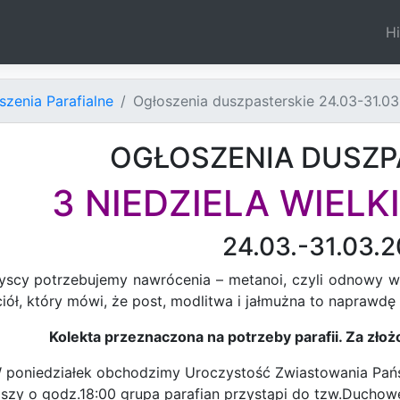
Hi
szenia Parafialne
Ogłoszenia duszpasterskie 24.03-31.03
OGŁOSZENIA DUSZP
3 NIEDZIELA WIEL
24.03.-31.03.
scy potrzebujemy nawrócenia – metanoi, czyli odnowy w
iół, który mówi, że post, modlitwa i jałmużna to naprawdę
Kolekta przeznaczona na potrzeby parafii. Za złoż
 poniedziałek obchodzimy Uroczystość Zwiastowania Pańsk
szy o godz.18:00 grupa parafian przystąpi do tzw.Duchow