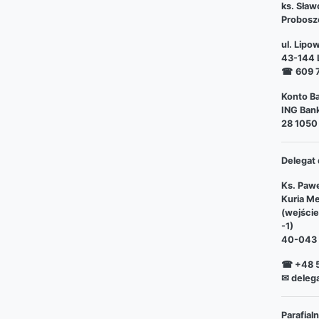
ks. Sław
Probosz
ul. Lipo
43-144 L
☎
609 
Konto Ba
ING Bank
28 1050
Delegat 
Ks. Pawe
Kuria Me
(wejści
-1)
40-043 
☎ +48 5
✉ deleg
Parafia