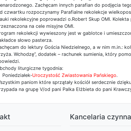
ienarodzonego. Zachęcam innych parafian do podjęcia tego
d czwartku rozpoczynamy Parafialne rekolekcje wielkopost
auki rekolekcyjne poprowadzi o.Robert Skup OMI. Kolekta pr
rzeznaczona na cele misyjne OMI.
rogram rekolekcji wywieszony jest w gablotce i umieszczony
akładce słowo pasterza.
achęcam do lektury Gościa Niedzielnego, a w nim m.in.: ko
rzyża. Wchodzę”, dodatek – rachunek sumienia, który po
powiedzi.
bchody liturgiczne tygodnia:
Poniedziałek-
Uroczystość Zwiastowania Pańskiego
.
szystkim paniom które sprzątały kościół serdecznie dzięku
rzypada na grupę V/od pani Palka Elżbieta do pani Krawcz
akt
Kancelaria czynn