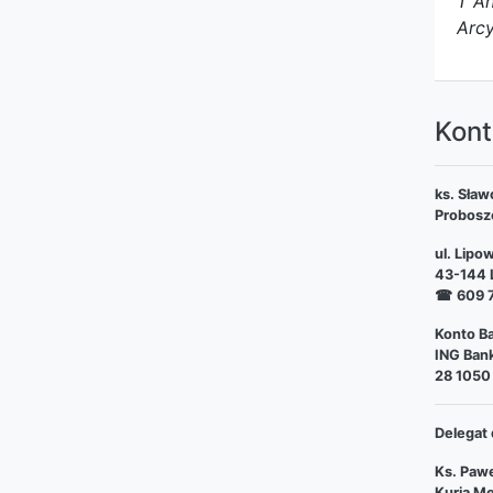
† An
Arcy
Kont
ks. Sław
Probosz
ul. Lipo
43-144 L
☎
609 
Konto Ba
ING Bank
28 1050
Delegat 
Ks. Pawe
Kuria Me