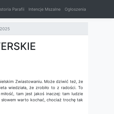
storia Parafii
Intencje Mszalne
Ogłoszenia
.2025
ERSKIE
nielskim Zwiastowaniu. Może dziwić też, że
eta wiedziała, że zrobiło to z radości. To
miłość, tam jest jakoś inaczej: tam ludzie
m słowem warto kochać, chociaż trochę tak