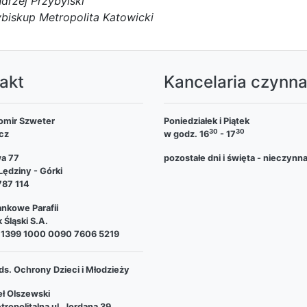
drzej Przybylski
biskup Metropolita Katowicki
akt
Kancelaria czynn
omir Szweter
Poniedziałek i Piątek
30
30
cz
w godz. 16
- 17
wa 77
pozostałe dni i święta - nieczynn
ędziny - Górki
787 114
nkowe Parafii
 Śląski S.A.
 1399 1000 0090 7606 5219
ds. Ochrony Dzieci i Młodzieży
ł Olszewski
tropolitalna ul. Jordana 39