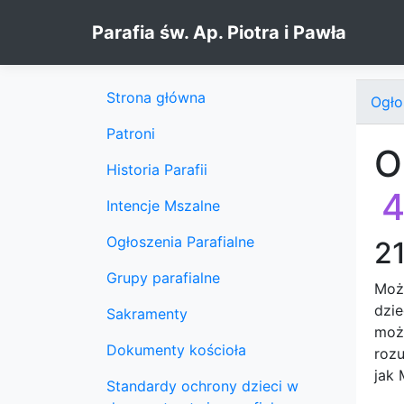
Skip to content
Parafia św. Ap. Piotra i Pawła
Strona główna
Ogło
Patroni
O
Historia Parafii
4
Intencje Mszalne
Ogłoszenia Parafialne
21
Grupy parafialne
Może
dzie
Sakramenty
może
Dokumenty kościoła
rozu
jak 
Standardy ochrony dzieci w