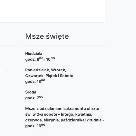
a
Msze święte
Niedziela
00
00
godz. 8
i 10
a
Poniedziałek, Wtorek,
Czwartek, Piątek i Sobota
00
godz. 18
Środa
00
godz. 7
Msze z udzieleniem sakramentu chrztu
św. w 2-ą sobotę – lutego, kwietnia.
czerwca, sierpnia, października i grudnia -
00
godz. 16
.