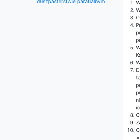
duszpasterstwie parafialnym
W
W
O
P
p
p
W
K
W
D
t
p
p
n
i
O
Z
O