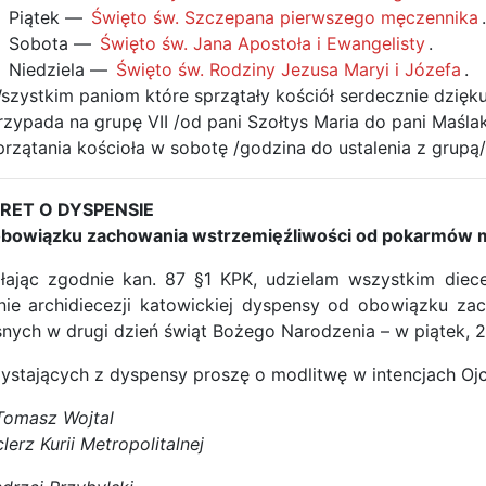
Piątek —
Święto św. Szczepana pierwszego męczennika
Sobota —
Święto św. Jana Apostoła i Ewangelisty
.
Niedziela —
Święto św. Rodziny Jezusa Maryi i Józefa
.
szystkim paniom które sprzątały kościół serdecznie dzięku
rzypada na grupę VII /od pani Szołtys Maria do pani Maślak
przątania kościoła w sobotę /godzina do ustalenia z grupą/
RET O DYSPENSIE
obowiązku zachowania wstrzemięźliwości od pokarmów mi
ałając zgodnie kan. 87 §1 KPK, udzielam wszystkim die
enie archidiecezji katowickiej dyspensy od obowiązku z
nych w drugi dzień świąt Bożego Narodzenia – w piątek, 2
ystających z dyspensy proszę o modlitwę w intencjach Ojc
Tomasz Wojtal
lerz Kurii Metropolitalnej