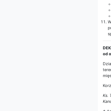
W
p
s
DEK
od 
Dzi
ter
mięs
Korz
Ks. 
Kanc