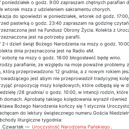
 poniedziałek o godz. 9:00 zapraszam chętnych parafian do 
e wtorek msza z udzieleniem sakramentu chorych.
kazja do spowiedzi w poniedziałek, wtorek od godz. 17:00,
rzed pasterką o godz. 23:40 zapraszam na godzinę czytań.
rzeznaczona jest na Fundusz Obrony Życia. Kolekta z Uro
rzeznaczona jest na potrzeby parafii.
 2-i dzień świąt Bożego Narodzenia na mszy o godz. 10:00
olekta dnia przeznaczona jest na Radio eM.
 sobotę na mszy o godz. 18:00 błogosławić będę wino.
rodzy parafianie, ze względu na moje poważne problemy z
ą, którą przeprowadzono 12 grudnia, a z nowym rokiem jes
rowadzącego jest abym nie przeprowadził tradycyjnej kol
rzyjąć propozycję mszy kolędowych, które odbędą się w dn
iedzielę /28 grudnia/ o godz. 10:00, w intencji rodzin, k
ch domach. Aprobatę takiego kolędowania wyraził również k
ktawa Bożego Narodzenia kończy się 1 stycznia Uroczystośc
achęcam do lektury świątecznego numeru Gościa Niedziel
bchody liturgiczne tygodnia:
Czwartek —
Uroczystość Narodzenia Pańskiego
.