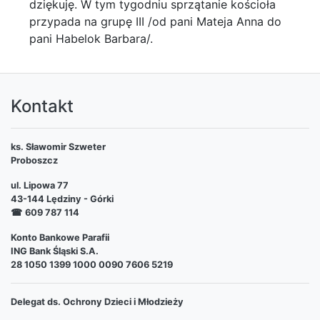
dziękuję. W tym tygodniu sprzątanie kościoła
przypada na grupę III /od pani Mateja Anna do
pani Habelok Barbara/.
Kontakt
ks. Sławomir Szweter
Proboszcz
ul. Lipowa 77
43-144 Lędziny - Górki
☎
609 787 114
Konto Bankowe Parafii
ING Bank Śląski S.A.
28 1050 1399 1000 0090 7606 5219
Delegat ds. Ochrony Dzieci i Młodzieży