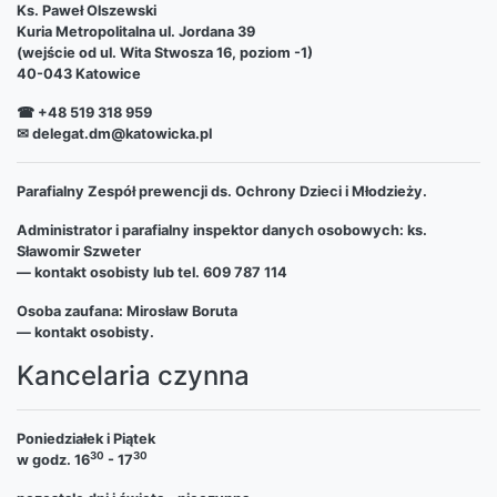
Ks. Paweł Olszewski
Kuria Metropolitalna ul. Jordana 39
(wejście od ul. Wita Stwosza 16, poziom -1)
40-043 Katowice
☎ +48 519 318 959
✉ delegat.dm@katowicka.pl
Parafialny Zespół prewencji ds. Ochrony Dzieci i Młodzieży.
Administrator i parafialny inspektor danych osobowych: ks.
Sławomir Szweter
— kontakt osobisty lub tel. 609 787 114
Osoba zaufana: Mirosław Boruta
— kontakt osobisty.
Kancelaria czynna
Poniedziałek i Piątek
30
30
w godz. 16
- 17