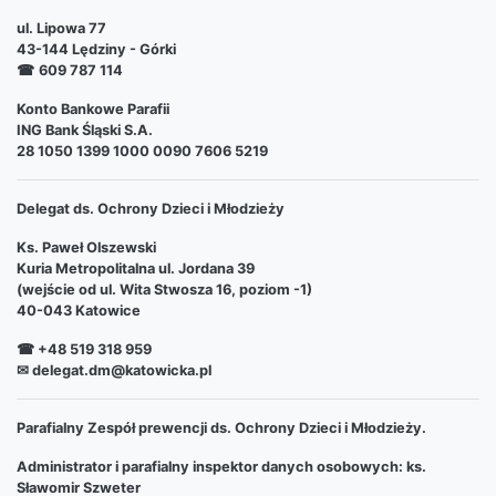
ul. Lipowa 77
43-144 Lędziny - Górki
☎
609 787 114
Konto Bankowe Parafii
ING Bank Śląski S.A.
28 1050 1399 1000 0090 7606 5219
Delegat ds. Ochrony Dzieci i Młodzieży
Ks. Paweł Olszewski
Kuria Metropolitalna ul. Jordana 39
(wejście od ul. Wita Stwosza 16, poziom -1)
40-043 Katowice
☎ +48 519 318 959
✉ delegat.dm@katowicka.pl
Parafialny Zespół prewencji ds. Ochrony Dzieci i Młodzieży.
Administrator i parafialny inspektor danych osobowych: ks.
Sławomir Szweter