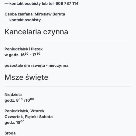
— kontakt osobisty lub tel. 609 787 114
Osoba zaufana: Mirosław Boruta
— kontakt osobisty.
Kancelaria czynna
Poniedziałek i Piątek
30
30
w godz. 16
- 17
pozostałe dni i święta - nieczynna
Msze święte
Niedziela
00
00
godz. 8
i 10
Poniedziałek, Wtorek,
Czwartek, Piątek i Sobota
00
godz. 18
Środa