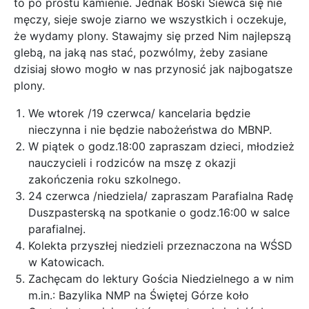
to po prostu kamienie. Jednak Boski Siewca się nie
męczy, sieje swoje ziarno we wszystkich i oczekuje,
że wydamy plony. Stawajmy się przed Nim najlepszą
glebą, na jaką nas stać, pozwólmy, żeby zasiane
dzisiaj słowo mogło w nas przynosić jak najbogatsze
plony.
We wtorek /19 czerwca/ kancelaria będzie
nieczynna i nie będzie nabożeństwa do MBNP.
W piątek o godz.18:00 zapraszam dzieci, młodzież
nauczycieli i rodziców na mszę z okazji
zakończenia roku szkolnego.
24 czerwca /niedziela/ zapraszam Parafialna Radę
Duszpasterską na spotkanie o godz.16:00 w salce
parafialnej.
Kolekta przyszłej niedzieli przeznaczona na WŚSD
w Katowicach.
Zachęcam do lektury Gościa Niedzielnego a w nim
m.in.: Bazylika NMP na Świętej Górze koło