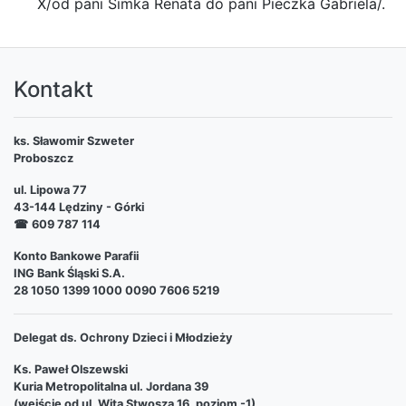
X/od pani Simka Renata do pani Pieczka Gabriela/.
Kontakt
ks. Sławomir Szweter
Proboszcz
ul. Lipowa 77
43-144 Lędziny - Górki
☎
609 787 114
Konto Bankowe Parafii
ING Bank Śląski S.A.
28 1050 1399 1000 0090 7606 5219
Delegat ds. Ochrony Dzieci i Młodzieży
Ks. Paweł Olszewski
Kuria Metropolitalna ul. Jordana 39
(wejście od ul. Wita Stwosza 16, poziom -1)