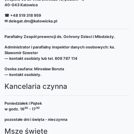
40-043 Katowice
☎ +48 519 318 959
✉ delegat.dm@katowicka.pl
Parafialny Zespół prewencji ds. Ochrony Dzieci i Młodzieży.
Administrator i parafialny inspektor danych osobowych: ks.
Sławomir Szweter
— kontakt osobisty lub tel. 609 787 114
Osoba zaufana: Mirosław Boruta
— kontakt osobisty.
Kancelaria czynna
Poniedziałek i Piątek
30
30
w godz. 16
- 17
pozostałe dni i święta - nieczynna
Msze święte