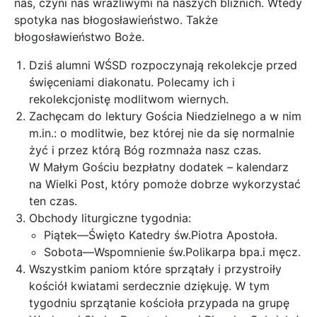
nas, czyni nas wrażliwymi na naszych bliźnich. Wtedy
spotyka nas błogosławieństwo. Także
błogosławieństwo Boże.
Dziś alumni WŚSD rozpoczynają rekolekcje przed
święceniami diakonatu. Polecamy ich i
rekolekcjonistę modlitwom wiernych.
Zachęcam do lektury Gościa Niedzielnego a w nim
m.in.: o modlitwie, bez której nie da się normalnie
żyć i przez którą Bóg rozmnaża nasz czas.
W Małym Gościu bezpłatny dodatek – kalendarz
na Wielki Post, który pomoże dobrze wykorzystać
ten czas.
Obchody liturgiczne tygodnia:
Piątek—Święto Katedry św.Piotra Apostoła.
Sobota—Wspomnienie św.Polikarpa bpa.i męcz.
Wszystkim paniom które sprzątały i przystroiły
kościół kwiatami serdecznie dziękuję. W tym
tygodniu sprzątanie kościoła przypada na grupę