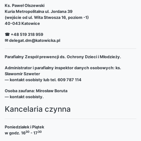
Ks. Paweł Olszewski
Kuria Metropolitalna ul. Jordana 39
(wejście od ul. Wita Stwosza 16, poziom -1)
40-043 Katowice
☎ +48 519 318 959
✉ delegat.dm@katowicka.pl
Parafialny Zespół prewencji ds. Ochrony Dzieci i Młodzieży.
Administrator i parafialny inspektor danych osobowych: ks.
Sławomir Szweter
— kontakt osobisty lub tel. 609 787 114
Osoba zaufana: Mirosław Boruta
— kontakt osobisty.
Kancelaria czynna
Poniedziałek i Piątek
30
30
w godz. 16
- 17