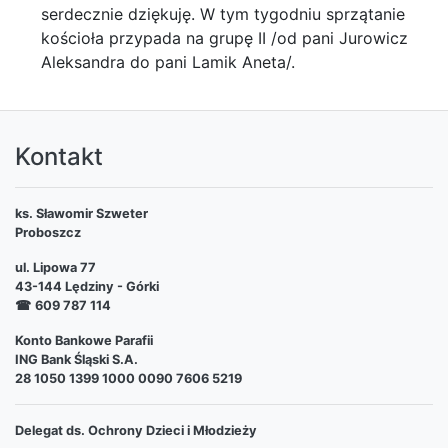
serdecznie dziękuję. W tym tygodniu sprzątanie
kościoła przypada na grupę II /od pani Jurowicz
Aleksandra do pani Lamik Aneta/.
Kontakt
ks. Sławomir Szweter
Proboszcz
ul. Lipowa 77
43-144 Lędziny - Górki
☎
609 787 114
Konto Bankowe Parafii
ING Bank Śląski S.A.
28 1050 1399 1000 0090 7606 5219
Delegat ds. Ochrony Dzieci i Młodzieży