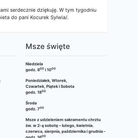
atami serdecznie dziękuję. W tym tygodniu
ieta do pani Kocurek Sylwia/.
a
Msze święte
Niedziela
00
00
godz. 8
i 10
a
Poniedziałek, Wtorek,
Czwartek, Piątek i Sobota
00
godz. 18
Środa
00
godz. 7
Msze z udzieleniem sakramentu chrztu
św. w 2-ą sobotę – lutego, kwietnia.
czerwca, sierpnia, października i grudnia -
00
godz. 16
.