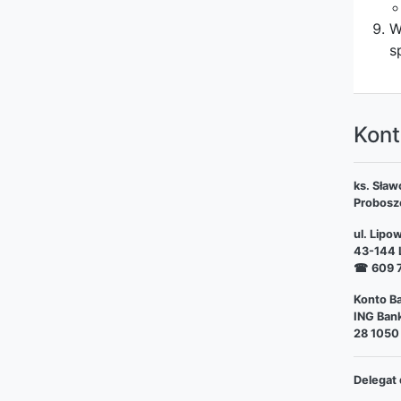
W
s
Kont
ks. Sław
Probosz
ul. Lipo
43-144 L
☎
609 
Konto Ba
ING Bank
28 1050
Delegat 