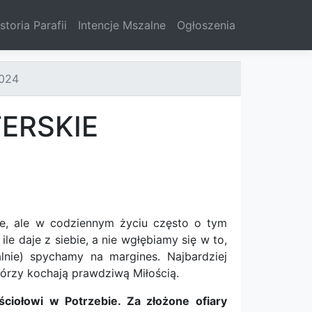
storia Parafii
Intencje Mszalne
Ogłoszenia
2024
ERSKIE
ste, ale w codziennym życiu często o tym
e daje z siebie, a nie wgłębiamy się w to,
alnie) spychamy na margines. Najbardziej
 którzy kochają prawdziwą Miłością.
ciołowi w Potrzebie. Za złożone ofiary