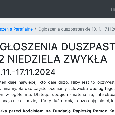
Hi
szenia Parafialne
Ogłoszenia duszpasterskie 10.11.-17.11.
GŁOSZENIA DUSZPAST
2 NIEDZIELA ZWYKŁA
.11.-17.11.2024
ten daje najwięcej, kto daje dużo. Niby jest to oczywi
minamy. Bardzo często oceniamy człowieka według tego, il
on w ogóle ma. Dlatego ubogich (materialnie, intelektu
acają nie ci ludzie, którzy dużo robią i dużo dają, ale ci,
órka przed kościołem na Fundację Papieską Pomoc Koś