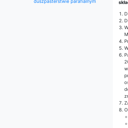
duszpasterstwie parafialnym
skła
D
D
W
M
P
W
P
2
w
p
o
d
z
Z
O