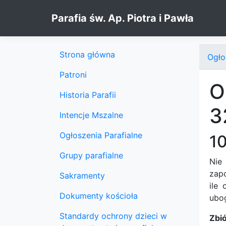
Skip to content
Parafia św. Ap. Piotra i Pawła
Strona główna
Ogło
Patroni
O
Historia Parafii
3
Intencje Mszalne
Ogłoszenia Parafialne
10
Grupy parafialne
Nie 
zapo
Sakramenty
ile 
Dokumenty kościoła
ubog
Standardy ochrony dzieci w
Zbi