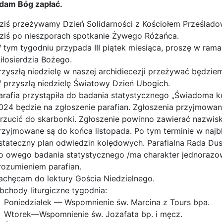
dam Bóg zapłać.
ziś przeżywamy Dzień Solidarności z Kościołem Prześlad
ziś po nieszporach spotkanie Żywego Różańca.
 tym tygodniu przypada III piątek miesiąca, proszę w ram
iłosierdzia Bożego.
rzyszłą niedzielę w naszej archidiecezji przeżywać będziem
 przyszłą niedzielę Światowy Dzień Ubogich.
arafia przystąpiła do badania statystycznego „Świadoma k
024 będzie na zgłoszenie parafian. Zgłoszenia przyjmowan
rzucić do skarbonki. Zgłoszenie powinno zawierać nazwisk
rzyjmowane są do końca listopada. Po tym terminie w najbl
stateczny plan odwiedzin kolędowych. Parafialna Rada Du
o owego badania statystycznego /ma charakter jednorazow
rozumieniem parafian.
achęcam do lektury Gościa Niedzielnego.
bchody liturgiczne tygodnia:
Poniedziałek — Wspomnienie św. Marcina z Tours bpa.
Wtorek—Wspomnienie św. Jozafata bp. i męcz.