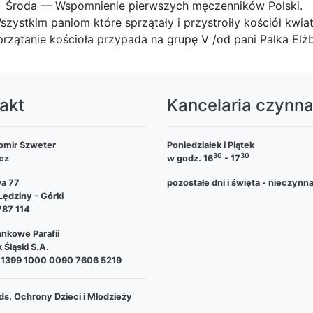
Środa — Wspomnienie pierwszych męczenników Polski.
szystkim paniom które sprzątały i przystroiły kościół kwi
przątanie kościoła przypada na grupę V /od pani Palka Elżb
akt
Kancelaria czynn
omir Szweter
Poniedziałek i Piątek
30
30
cz
w godz. 16
- 17
wa 77
pozostałe dni i święta - nieczynn
ędziny - Górki
787 114
nkowe Parafii
 Śląski S.A.
 1399 1000 0090 7606 5219
ds. Ochrony Dzieci i Młodzieży