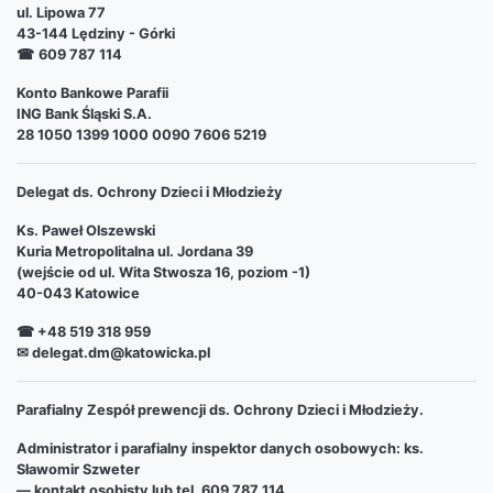
ul. Lipowa 77
43-144 Lędziny - Górki
☎
609 787 114
Konto Bankowe Parafii
ING Bank Śląski S.A.
28 1050 1399 1000 0090 7606 5219
Delegat ds. Ochrony Dzieci i Młodzieży
Ks. Paweł Olszewski
Kuria Metropolitalna ul. Jordana 39
(wejście od ul. Wita Stwosza 16, poziom -1)
40-043 Katowice
☎ +48 519 318 959
✉ delegat.dm@katowicka.pl
Parafialny Zespół prewencji ds. Ochrony Dzieci i Młodzieży.
Administrator i parafialny inspektor danych osobowych: ks.
Sławomir Szweter
— kontakt osobisty lub tel. 609 787 114