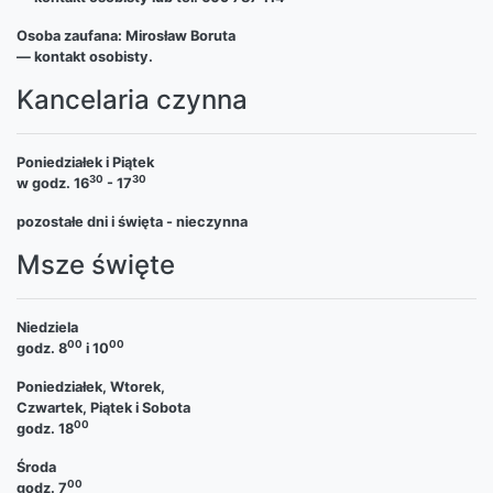
Osoba zaufana: Mirosław Boruta
— kontakt osobisty.
Kancelaria czynna
Poniedziałek i Piątek
30
30
w godz. 16
- 17
pozostałe dni i święta - nieczynna
Msze święte
Niedziela
00
00
godz. 8
i 10
Poniedziałek, Wtorek,
Czwartek, Piątek i Sobota
00
godz. 18
Środa
00
godz. 7