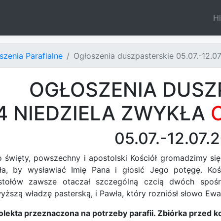
Hi
szenia Parafialne
Ogłoszenia duszpasterskie 05.07.-12.0
OGŁOSZENIA DUSZ
4 NIEDZIELA ZWYKŁA
O
05.07.-12.07.
 święty, powszechny i apostolski Kościół gromadzimy się
ła, by wysławiać Imię Pana i głosić Jego potęgę. Ko
stołów zawsze otaczał szczególną czcią dwóch spośró
yższą władzę pasterską, i Pawła, który rozniósł słowo E
olekta przeznaczona na potrzeby parafii. Zbiórka przed