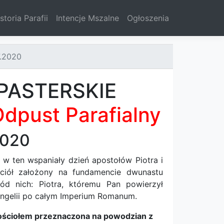
storia Parafii
Intencje Mszalne
Ogłoszenia
7.2020
PASTERSKIE
dpust Parafialny
2020
 w ten wspaniały dzień apostołów Piotra i
ściół założony na fundamencie dwunastu
d nich: Piotra, któremu Pan powierzył
wangelii po całym Imperium Romanum.
 kościołem przeznaczona na powodzian z