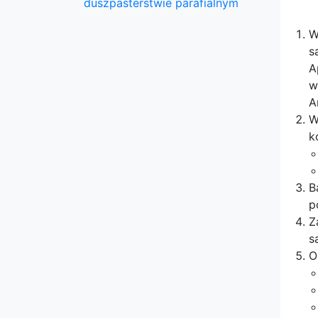
duszpasterstwie parafialnym
W
s
A
w
A
W
k
B
p
Z
s
O