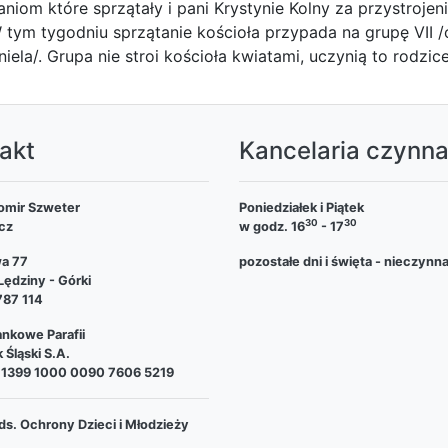
aniom które sprzątały i pani Krystynie Kolny za przystrojen
 tym tygodniu sprzątanie kościoła przypada na grupę VII 
niela/. Grupa nie stroi kościoła kwiatami, uczynią to rodzic
akt
Kancelaria czynn
omir Szweter
Poniedziałek i Piątek
30
30
cz
w godz. 16
- 17
wa 77
pozostałe dni i święta - nieczynn
ędziny - Górki
787 114
nkowe Parafii
 Śląski S.A.
 1399 1000 0090 7606 5219
ds. Ochrony Dzieci i Młodzieży