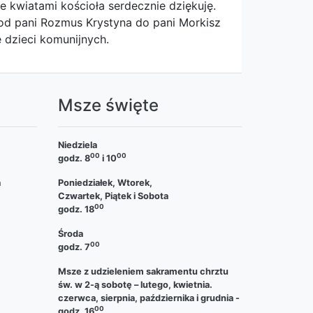
ie kwiatami kościoła serdecznie dziękuję.
/od pani Rozmus Krystyna do pani Morkisz
e dzieci komunijnych.
a
Msze święte
Niedziela
00
00
godz. 8
i 10
a
Poniedziałek, Wtorek,
Czwartek, Piątek i Sobota
00
godz. 18
Środa
00
godz. 7
Msze z udzieleniem sakramentu chrztu
św. w 2-ą sobotę – lutego, kwietnia.
czerwca, sierpnia, października i grudnia -
00
godz. 16
.