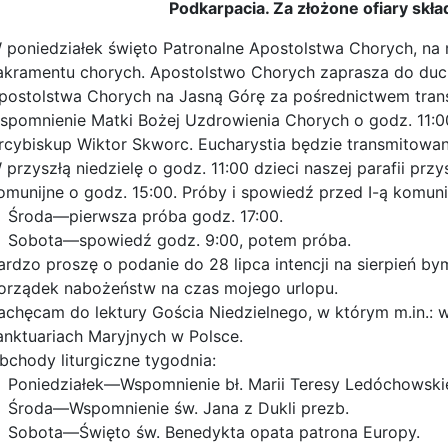
Podkarpacia. Za złożone ofiary skł
 poniedziałek święto Patronalne Apostolstwa Chorych, na 
akramentu chorych. Apostolstwo Chorych zaprasza do du
postolstwa Chorych na Jasną Górę za pośrednictwem transmi
spomnienie Matki Bożej Uzdrowienia Chorych o godz. 11:
rcybiskup Wiktor Skworc. Eucharystia będzie transmitowan
 przyszłą niedzielę o godz. 11:00 dzieci naszej parafii prz
omunijne o godz. 15:00. Próby i spowiedź przed I-ą komuni
Środa—pierwsza próba godz. 17:00.
Sobota—spowiedź godz. 9:00, potem próba.
ardzo proszę o podanie do 28 lipca intencji na sierpień
orządek nabożeństw na czas mojego urlopu.
achęcam do lektury Gościa Niedzielnego, w którym m.in.: 
anktuariach Maryjnych w Polsce.
bchody liturgiczne tygodnia:
Poniedziałek—Wspomnienie bł. Marii Teresy Ledóchowskie
Środa—Wspomnienie św. Jana z Dukli prezb.
Sobota—Święto św. Benedykta opata patrona Europy.