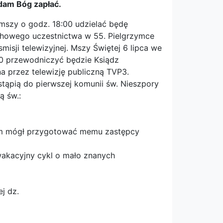
adam Bóg zapłać.
mszy o godz. 18:00 udzielać będę
chowego uczestnictwa w 55. Pielgrzymce
sji telewizyjnej. Mszy Świętej 6 lipca we
00 przewodniczyć będzie Ksiądz
a przez telewizję publiczną TVP3.
ystąpią do pierwszej komunii św. Nieszpory
ą św.:
 bym mógł przygotować memu zastępcy
wakacyjny cykl o mało znanych
j dz.