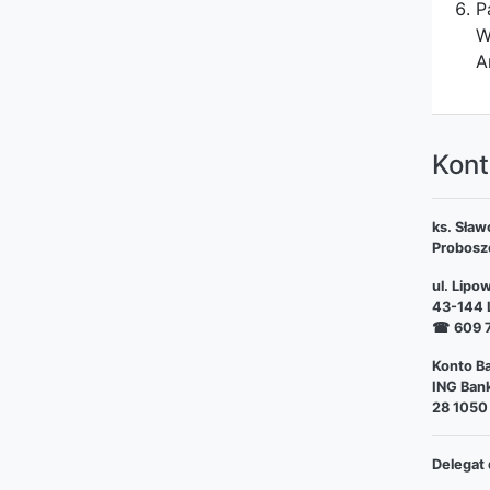
P
W
A
Kont
ks. Sław
Probosz
ul. Lipo
43-144 L
☎
609 
Konto Ba
ING Bank
28 1050
Delegat 