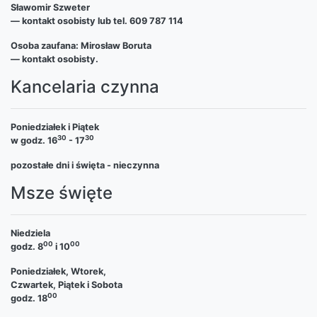
Sławomir Szweter
— kontakt osobisty lub tel. 609 787 114
Osoba zaufana: Mirosław Boruta
— kontakt osobisty.
Kancelaria czynna
Poniedziałek i Piątek
30
30
w godz. 16
- 17
pozostałe dni i święta - nieczynna
Msze święte
Niedziela
00
00
godz. 8
i 10
Poniedziałek, Wtorek,
Czwartek, Piątek i Sobota
00
godz. 18