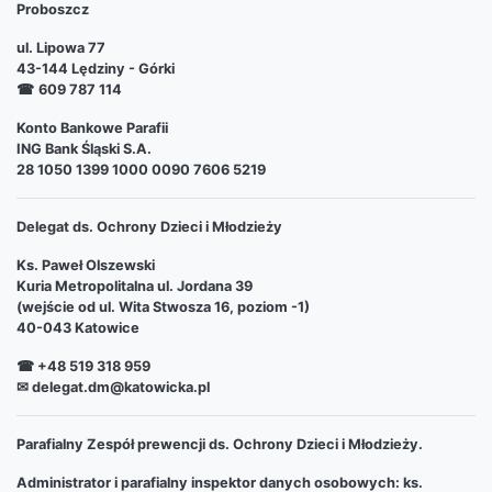
Proboszcz
ul. Lipowa 77
43-144 Lędziny - Górki
☎
609 787 114
Konto Bankowe Parafii
ING Bank Śląski S.A.
28 1050 1399 1000 0090 7606 5219
Delegat ds. Ochrony Dzieci i Młodzieży
Ks. Paweł Olszewski
Kuria Metropolitalna ul. Jordana 39
(wejście od ul. Wita Stwosza 16, poziom -1)
40-043 Katowice
☎ +48 519 318 959
✉ delegat.dm@katowicka.pl
Parafialny Zespół prewencji ds. Ochrony Dzieci i Młodzieży.
Administrator i parafialny inspektor danych osobowych: ks.